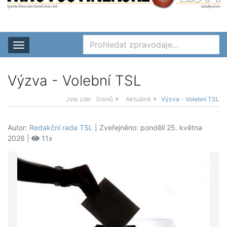
Rozbalit nabídku
Výzva - Volební TSL
Jste zde:
Domů
Aktuálně
Výzva - Volební TSL
Autor:
Redakční rada TSL
| Zveřejněno: pondělí 25. května
2026 |
11x