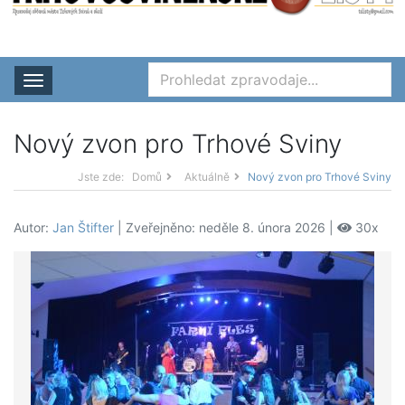
Rozbalit nabídku
Nový zvon pro Trhové Sviny
Jste zde:
Domů
Aktuálně
Nový zvon pro Trhové Sviny
Autor:
Jan Štifter
| Zveřejněno: neděle 8. února 2026 |
30x