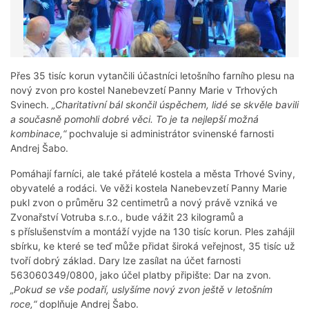
Přes 35 tisíc korun vytančili účastníci letošního farního plesu na
nový zvon pro kostel Nanebevzetí Panny Marie v Trhových
Svinech.
„Charitativní bál skončil úspěchem, lidé se skvěle bavili
a současně pomohli dobré věci. To je ta nejlepší možná
kombinace,“
pochvaluje si administrátor svinenské farnosti
Andrej Šabo.
Pomáhají farníci, ale také přátelé kostela a města Trhové Sviny,
obyvatelé a rodáci. Ve věži kostela Nanebevzetí Panny Marie
pukl zvon o průměru 32 centimetrů a nový právě vzniká ve
Zvonařství Votruba s.r.o., bude vážit 23 kilogramů a
s příslušenstvím a montáží vyjde na 130 tisíc korun. Ples zahájil
sbírku, ke které se teď může přidat široká veřejnost, 35 tisíc už
tvoří dobrý základ. Dary lze zasílat na účet farnosti
563060349/0800, jako účel platby připište: Dar na zvon.
„Pokud se vše podaří, uslyšíme nový zvon ještě v letošním
roce,“
doplňuje Andrej Šabo.