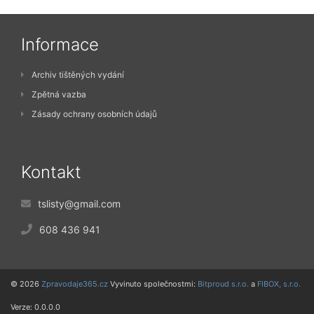
Informace
Archiv tištěných vydání
Zpětná vazba
Zásady ochrany osobních údajů
Kontakt
tslisty@gmail.com
608 436 941
© 2026
Zpravodaje365.cz
Vyvinuto společnostmi:
Bitproud s.r.o.
a
FIBOX, s.r.o.
Verze: 0.0.0.0