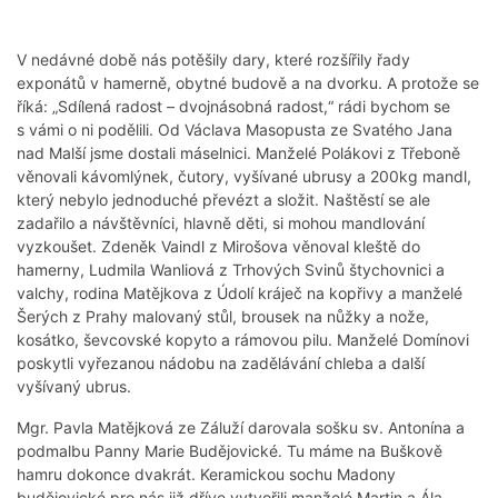
V nedávné době nás potěšily dary, které rozšířily řady
exponátů v hamerně, obytné budově a na dvorku. A protože se
říká: „Sdílená radost – dvojnásobná radost,“ rádi bychom se
s vámi o ni podělili. Od Václava Masopusta ze Svatého Jana
nad Malší jsme dostali máselnici. Manželé Polákovi z Třeboně
věnovali kávomlýnek, čutory, vyšívané ubrusy a 200kg mandl,
který nebylo jednoduché převézt a složit. Naštěstí se ale
zadařilo a návštěvníci, hlavně děti, si mohou mandlování
vyzkoušet. Zdeněk Vaindl z Mirošova věnoval kleště do
hamerny, Ludmila Wanliová z Trhových Svinů štychovnici a
valchy, rodina Matějkova z Údolí kráječ na kopřivy a manželé
Šerých z Prahy malovaný stůl, brousek na nůžky a nože,
kosátko, ševcovské kopyto a rámovou pilu. Manželé Domínovi
poskytli vyřezanou nádobu na zadělávání chleba a další
vyšívaný ubrus.
Mgr. Pavla Matějková ze Záluží darovala sošku sv. Antonína a
podmalbu Panny Marie Budějovické. Tu máme na Buškově
hamru dokonce dvakrát. Keramickou sochu Madony
budějovické pro nás již dříve vytvořili manželé Martin a Ála