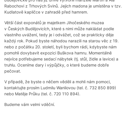
Rabochovi z Trhových Svinů. Jejich madona je umístěna v tzv.
Kudlatově kapličce v zahradě před hamrem.
Větší část exponátů je majetkem Jihočeského muzea
v Českých Budějovicích, které s nimi může nakládat podle
vlastního uvážení, tedy je i odvážet, což se prakticky děje
každý rok. Pokud byste náhodou narazili na starou věc z 19.
nebo z počátku 20. století, byli bychom rádi, kdybyste nám
pomohli dovybavit expozici Buškova hamru. Momentálně
nejvíce potřebujeme sedací nábytek (tj. stůl, židle a lavice) a
truhlu. Oceníme dary i výpůjčky, o které budeme dobře
pečovat.
V případě, že byste o něčem věděli a mohli nám pomoci,
kontaktujte prosím Ludmilu Wanliovou (tel. č. 732 850 899)
nebo Matěje Průku (tel. č. 720 110 894).
Budeme vám velmi vděční.