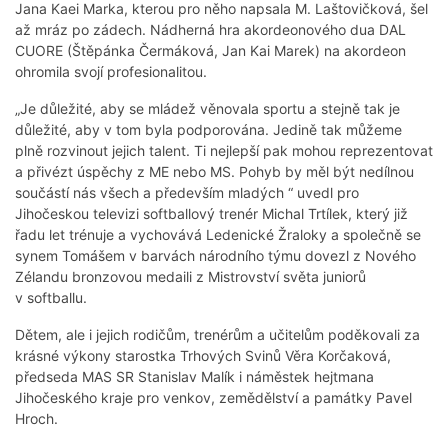
Jana Kaei Marka, kterou pro něho napsala M. Laštovičková, šel
až mráz po zádech. Nádherná hra akordeonového dua DAL
CUORE (Štěpánka Čermáková, Jan Kai Marek) na akordeon
ohromila svojí profesionalitou.
„Je důležité, aby se mládež věnovala sportu a stejně tak je
důležité, aby v tom byla podporována. Jedině tak můžeme
plně rozvinout jejich talent. Ti nejlepší pak mohou reprezentovat
a přivézt úspěchy z ME nebo MS. Pohyb by měl být nedílnou
součástí nás všech a především mladých “ uvedl pro
Jihočeskou televizi softballový trenér Michal Trtílek, který již
řadu let trénuje a vychovává Ledenické Žraloky a společně se
synem Tomášem v barvách národního týmu dovezl z Nového
Zélandu bronzovou medaili z Mistrovství světa juniorů
v softballu.
Dětem, ale i jejich rodičům, trenérům a učitelům poděkovali za
krásné výkony starostka Trhových Svinů Věra Korčaková,
předseda MAS SR Stanislav Malík i náměstek hejtmana
Jihočeského kraje pro venkov, zemědělství a památky Pavel
Hroch.