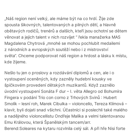
„Náš region není velký, ale máme být na co hrdí. Žije zde
spousta šikovných, talentovaných a pilných dětí, a hlavně
obětavých rodičů, trenérů a dalších, kteří jsou ochotní se dětem
věnovat a jejich talent v nich rozvíjet “ řekla manažerka MAS
Magdalena Chytrová „mnohé se mohou pochlubit medailemi
z národních a evropských soutěží nebo i z mistrovství
světa“. Chceme podporovat náš region a hrdost a lásku k místu,
kde žijeme.
Nešlo tu jen o proslovy a rozdávání diplomů a cen, ale i o
vystoupení oceněných, kdy zazněly hudební kousky ve
špičkovém provedení dětských muzikantů. Když zaznělo
úvodní vystoupení Sonáta F dur – I. věta Allegro od Bohumíra
Fingera v podání Trio con corno z Trhových Svinů : Hubert
Smolík – lesní roh, Marek Cibulka – violoncello, Tereza Klímová –
klavír, byli dojati snad všichni. Účastníci si poslechli také malého
a nadějného violoncellistu Ondřeje Malíka a velmi talentovanou
Emu Královou, která Španělským tancem/arr.
Berend:Soleares na kytaru rozvlnila celý sál. A při hře Nisi forte