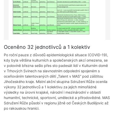
Oceněno 32 jednotlivců a 1 kolektiv
Po roční pauze z důvodů epidemiologické situace (COVID-19),
kdy byla většina kulturních a společenských akcí omezena, se
v polovině března sešlo přes sto padesát lidí v Kulturním domě
v Trhových Svinech na slavnostním odpoledni spojeném s
oceňováním talentovaných dětí „Talent v MAS“ pod záštitou
Jihočeského kraje. Místní akční skupina Sdružení Růže ocenila
výkony 32 jednotlivců a 1 kolektivu za jejich mimořádné
výsledky na úrovni krajské, národní i mezinárodní v oblasti
humanitní, technické, sportovní, umělecké a přírodovědné. MAS
Sdružení Růže působí v regionu jižně od Českých Budějovic až
po rakouskou hranici.