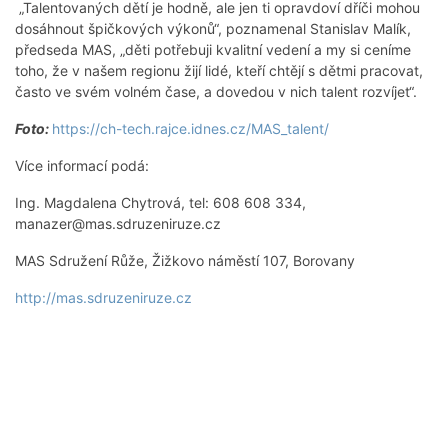
„Talentovaných dětí je hodně, ale jen ti opravdoví dříči mohou
dosáhnout špičkových výkonů“, poznamenal Stanislav Malík,
předseda MAS, „děti potřebuji kvalitní vedení a my si ceníme
toho, že v našem regionu žijí lidé, kteří chtějí s dětmi pracovat,
často ve svém volném čase, a dovedou v nich talent rozvíjet“.
Foto:
https://ch-tech.rajce.idnes.cz/MAS_talent/
Více informací podá:
Ing. Magdalena Chytrová, tel: 608 608 334,
manazer@mas.sdruzeniruze.cz
MAS Sdružení Růže, Žižkovo náměstí 107, Borovany
http://mas.sdruzeniruze.cz