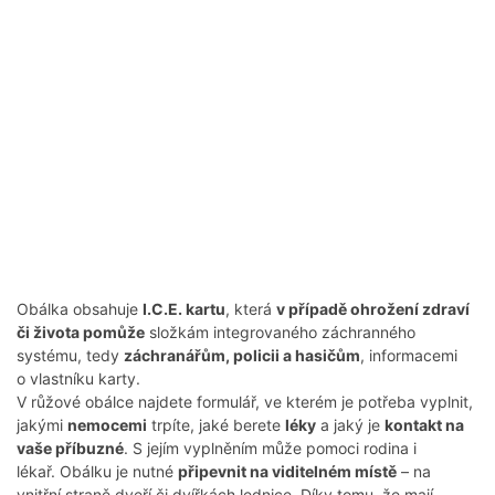
Obálka obsahuje
I.C.E. kartu
, která
v případě ohrožení zdraví
či života pomůže
složkám integrovaného záchranného
systému, tedy
záchranářům, policii a hasičům
, informacemi
o vlastníku karty.
V růžové obálce najdete formulář, ve kterém je potřeba vyplnit,
jakými
nemocemi
trpíte, jaké berete
léky
a jaký je
kontakt na
vaše příbuzné
. S jejím vyplněním může pomoci rodina i
lékař. Obálku je nutné
připevnit na viditelném místě
– na
vnitřní straně dveří či dvířkách lednice. Díky tomu, že mají