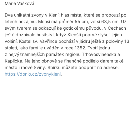
Marie Vašková.
Dva unikátní zvony v Klení: hlas místa, které se probouzí po
letech nezájmu. Menší má průměr 55 cm, větší 63,5 cm. Už
svým tvarem se odkazují ke gotickému původu, v Čechách
ještě doznívalo husitství, když Klenští poprvé slyšeli jejich
volání. Kostel sv. Vavřince pochází v jádru ještě z poloviny 13.
století, jako farní je uváděn v roce 1352. Tvoří jednu
z nejvýznamnějších památek regionu Trhovosvinenska a
Kaplicka. Na jeho obnově se finančně podílelo darem také
město Trhové Sviny. Sbírku můžete podpořit na adrese:
https://donio.cz/zvonykleni
.