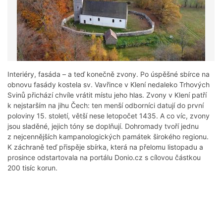
Interiéry, fasáda – a teď konečně zvony. Po úspěšné sbírce na
obnovu fasády kostela sv. Vavřince v Klení nedaleko Trhových
Svinů přichází chvíle vrátit místu jeho hlas. Zvony v Klení patří
k nejstarším na jihu Čech: ten menší odborníci datují do první
poloviny 15. století, větší nese letopočet 1435. A co víc, zvony
jsou sladěné, jejich tóny se doplňují. Dohromady tvoří jednu
z nejcennějších kampanologických památek širokého regionu.
K záchraně teď přispěje sbírka, která na přelomu listopadu a
prosince odstartovala na portálu Donio.cz s cílovou částkou
200 tisíc korun.