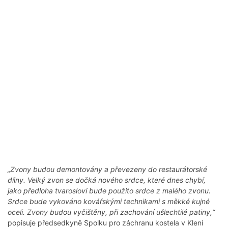
„Zvony budou demontovány a převezeny do restaurátorské
dílny. Velký zvon se dočká nového srdce, které dnes chybí,
jako předloha tvarosloví bude použito srdce z malého zvonu.
Srdce bude vykováno kovářskými technikami s měkké kujné
oceli. Zvony budou vyčištěny, při zachování ušlechtilé patiny,“
popisuje předsedkyně Spolku pro záchranu kostela v Klení