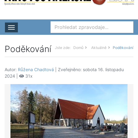
Rozbalit nabídku
Poděkování
Jste zde:
Domů
Aktuálně
Poděkování
Autor:
Růžena Chadtová
| Zveřejněno: sobota 16. listopadu
2024 |
31x