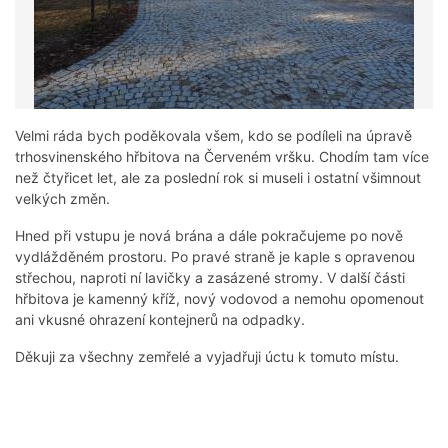
Velmi ráda bych poděkovala všem, kdo se podíleli na úpravě
trhosvinenského hřbitova na Červeném vršku. Chodím tam více
než čtyřicet let, ale za poslední rok si museli i ostatní všimnout
velkých změn.
Hned při vstupu je nová brána a dále pokračujeme po nově
vydlážděném prostoru. Po pravé straně je kaple s opravenou
střechou, naproti ní lavičky a zasázené stromy. V další části
hřbitova je kamenný kříž, nový vodovod a nemohu opomenout
ani vkusné ohrazení kontejnerů na odpadky.
Děkuji za všechny zemřelé a vyjadřuji úctu k tomuto místu.