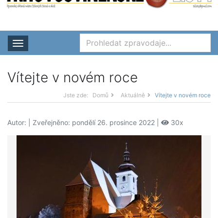
Rozbalit nabídku
Vítejte v novém roce
Jste zde:
Domů
Aktuálně
Vítejte v novém roce
Autor:
| Zveřejněno: pondělí 26. prosince 2022 |
30x