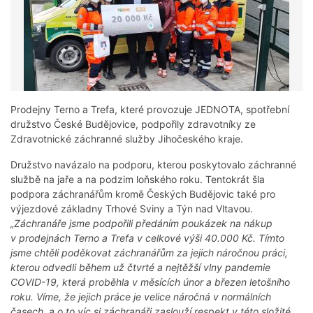
Prodejny Terno a Trefa, které provozuje JEDNOTA, spotřební
družstvo České Budějovice, podpořily zdravotníky ze
Zdravotnické záchranné služby Jihočeského kraje.
Družstvo navázalo na podporu, kterou poskytovalo záchranné
službě na jaře a na podzim loňského roku. Tentokrát šla
podpora záchranářům kromě Českých Budějovic také pro
výjezdové základny Trhové Sviny a Týn nad Vltavou.
„Záchranáře jsme podpořili předáním poukázek na nákup
v prodejnách Terno a Trefa v celkové výši 40.000 Kč. Tímto
jsme chtěli poděkovat záchranářům za jejich náročnou práci,
kterou odvedli během už čtvrté a nejtěžší vlny pandemie
COVID-19, která proběhla v měsících únor a březen letošního
roku. Víme, že jejich práce je velice náročná v normálních
časech, a o to víc si záchranáři zaslouží respekt v této složité