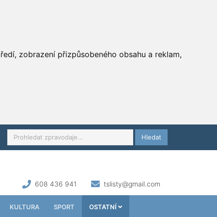
středí, zobrazení přizpůsobeného obsahu a reklam,
Hledat
608 436 941
tslisty@gmail.com
KULTURA
SPORT
OSTATNÍ