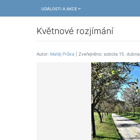
UDÁLOSTI A AKCE
Květnové rozjímání
Autor:
Matěj Průka
| Zveřejněno: sobota 15. dubn