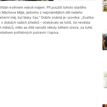
ídán květnem neboli májem. Při použití tohoto staršího
še Máchova
Máje
, jednoho z nejznámějších děl našeho
ečerní máj, byl lásky čas.“ Dobře známá je i pověra: „Svatba
la v dobách našich předků – očekávalo se totiž, že nevěsta
t měsíců, mělo se dítě narodit někdy během února, za tuhé,
ostatkem potřebných potravin i topiva.