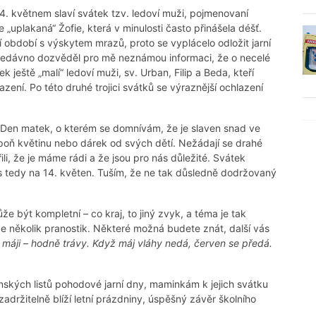
4. květnem slaví svátek tzv. ledoví muži, pojmenovaní
 „uplakaná“ Žofie, která v minulosti často přinášela déšť.
í období s výskytem mrazů, proto se vyplácelo odložit jarní
nedávno dozvěděl pro mě neznámou informaci, že o necelé
k ještě „malí“ ledoví muži, sv. Urban, Filip a Beda, kteří
ení. Po této druhé trojici svátků se výraznější ochlazení
l Den matek, o kterém se domnívám, že je slaven snad ve
oň květinu nebo dárek od svých dětí. Nežádají se drahé
, že je máme rádi a že jsou pro nás důležité. Svátek
os tedy na 14. květen. Tuším, že ne tak důsledně dodržovaný
e být kompletní – co kraj, to jiný zvyk, a téma je tak
 několik pranostik. Některé možná budete znát, další vás
v máji – hodně trávy. Když máj vláhy nedá, červen se předá.
ských listů pohodové jarní dny, maminkám k jejich svátku
adržitelně blíží letní prázdniny, úspěšný závěr školního