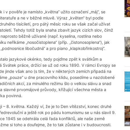
ak i v pověře je namísto „května“ užito označení „máj“, se
teratuře a ne v běžné mluvě. Výraz „květen“ byl podle
uhého tisíciletí, pro pátý měsíc roku se však začal užívat
toletí. Tehdy totiž byla snaha zbavit jazyk cizích slov, čímž
 naprosto běžně užívané (např. kyselina, rostlina nebo
íku neříkáme „nosočistoplena“ (příp. „čistonosoplena“), jak
„podnosnice libočudná“ a pro piano „klapkobřinkostroj“.
stalo jazykové okénko, tedy pojďme zpět k svátkům a
á Svátek práce, držící se už od roku 1890. V rámci Evropy se
 jinde však ano (s tím, že v některých zemích připadá na
áváme „pouze“ u dne pracovního klidu, posedíme u nazdobené
adičních akcí, za minulého režimu šlo o velkou slávu a snad
a slavné prvomájové průvody, křižující všechna města a
řka povinná.
i – 8. května. Každý ví, že je to Den vítězství, konec druhé
edrevoluční a ještě rok po pádu komunismu se u nás slavil 9.
oce 1945 se odehrála celá řada konfliktů, ale naše země
ažme si toho a doufejme, že to tak zůstane i v budoucnosti.