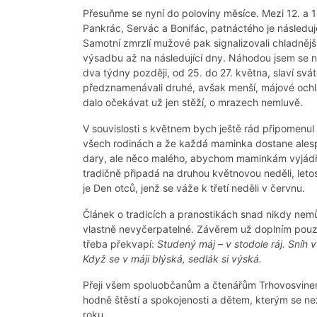
Přesuňme se nyní do poloviny měsíce. Mezi 12. a 1
Pankrác, Servác a Bonifác, patnáctého je následuje
Samotní zmrzlí mužové pak signalizovali chladnějš
výsadbu až na následující dny. Náhodou jsem se 
dva týdny později, od 25. do 27. května, slaví sváte
předznamenávali druhé, avšak menší, májové ochlaz
dalo očekávat už jen stěží, o mrazech nemluvě.
V souvislosti s květnem bych ještě rád připomenu
všech rodinách a že každá maminka dostane alesp
dary, ale něco malého, abychom maminkám vyjádřili
tradičně připadá na druhou květnovou neděli, let
je Den otců, jenž se váže k třetí neděli v červnu.
Článek o tradicích a pranostikách snad nikdy nemůž
vlastně nevyčerpatelné. Závěrem už doplním pouze
třeba překvapí:
Studený máj – v stodole ráj. Sníh 
Když se v máji blýská, sedlák si výská.
Přeji všem spoluobčanům a čtenářům Trhovosvinen
hodně štěstí a spokojenosti a dětem, kterým se nez
roku.