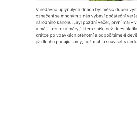
V nedávno uplynulých dnech byl měsíc duben vystř
označení se mnohým z nás vybaví počáteční ver
národního kánonu: „Byl pozdní večer, první máj – v
v máji – do roka máry,“ která spíše než dnes plati
krátce po vdavkách otěhotní a odpočítáme-li devě
již dlouho panující zimy, což mohlo souviset s ned