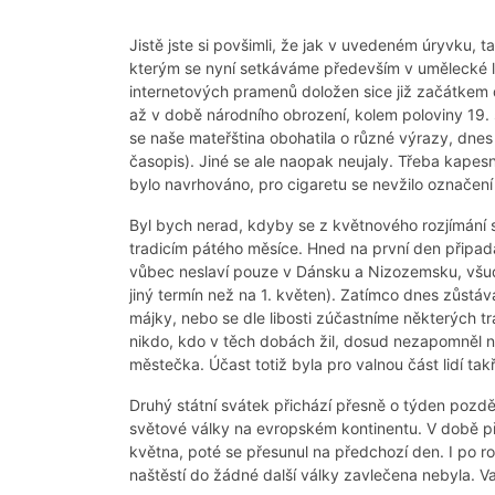
Jistě jste si povšimli, že jak v uvedeném úryvku, t
kterým se nyní setkáváme především v umělecké li
internetových pramenů doložen sice již začátkem dr
až v době národního obrození, kolem poloviny 19. s
se naše mateřština obohatila o různé výrazy, dnes
časopis). Jiné se ale naopak neujaly. Třeba kapesn
bylo navrhováno, pro cigaretu se nevžilo označení 
Byl bych nerad, kdyby se z květnového rozjímání 
tradicím pátého měsíce. Hned na první den připad
vůbec neslaví pouze v Dánsku a Nizozemsku, všude
jiný termín než na 1. květen). Zatímco dnes zůst
májky, nebo se dle libosti zúčastníme některých tr
nikdo, kdo v těch dobách žil, dosud nezapomněl n
městečka. Účast totiž byla pro valnou část lidí tak
Druhý státní svátek přichází přesně o týden pozděj
světové války na evropském kontinentu. V době př
května, poté se přesunul na předchozí den. I po r
naštěstí do žádné další války zavlečena nebyla. V