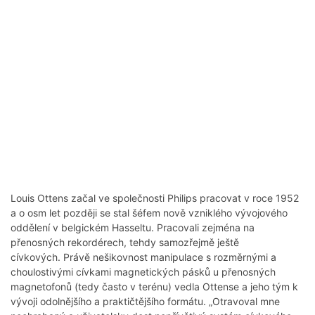
Louis Ottens začal ve společnosti Philips pracovat v roce 1952
a o osm let později se stal šéfem nově vzniklého vývojového
oddělení v belgickém Hasseltu. Pracovali zejména na
přenosných rekordérech, tehdy samozřejmě ještě
cívkových. Právě nešikovnost manipulace s rozměrnými a
choulostivými cívkami magnetických pásků u přenosných
magnetofonů (tedy často v terénu) vedla Ottense a jeho tým k
vývoji odolnějšího a praktičtějšího formátu. „Otravoval mne