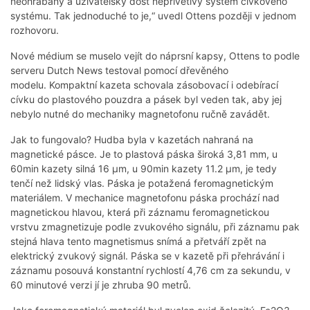
neohrabaný a uživatelsky dost nepřívětivý systém cívkového
systému. Tak jednoduché to je,“ uvedl Ottens později v jednom
rozhovoru.
Nové médium se muselo vejít do náprsní kapsy, Ottens to podle
serveru Dutch News testoval pomocí dřevěného
modelu. Kompaktní kazeta schovala zásobovací i odebírací
cívku do plastového pouzdra a pásek byl veden tak, aby jej
nebylo nutné do mechaniky magnetofonu ručně zavádět.
Jak to fungovalo? Hudba byla v kazetách nahraná na
magnetické pásce. Je to plastová páska široká 3,81 mm, u
60min kazety silná 16 µm, u 90min kazety 11.2 µm, je tedy
tenčí než lidský vlas. Páska je potažená feromagnetickým
materiálem. V mechanice magnetofonu páska prochází nad
magnetickou hlavou, která při záznamu feromagnetickou
vrstvu zmagnetizuje podle zvukového signálu, při záznamu pak
stejná hlava tento magnetismus snímá a přetváří zpět na
elektrický zvukový signál. Páska se v kazetě při přehrávání i
záznamu posouvá konstantní rychlostí 4,76 cm za sekundu, v
60 minutové verzi jí je zhruba 90 metrů.