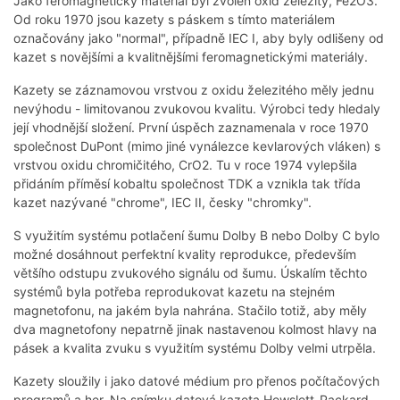
Jako feromagnetický materiál byl zvolen oxid železitý, Fe2O3.
Od roku 1970 jsou kazety s páskem s tímto materiálem
označovány jako "normal", případně IEC I, aby byly odlišeny od
kazet s novějšími a kvalitnějšími feromagnetickými materiály.
Kazety se záznamovou vrstvou z oxidu železitého měly jednu
nevýhodu - limitovanou zvukovou kvalitu. Výrobci tedy hledaly
její vhodnější složení. První úspěch zaznamenala v roce 1970
společnost DuPont (mimo jiné vynálezce kevlarových vláken) s
vrstvou oxidu chromičitého, CrO2. Tu v roce 1974 vylepšila
přidáním příměsí kobaltu společnost TDK a vznikla tak třída
kazet nazývané "chrome", IEC II, česky "chromky".
S využitím systému potlačení šumu Dolby B nebo Dolby C bylo
možné dosáhnout perfektní kvality reprodukce, především
většího odstupu zvukového signálu od šumu. Úskalím těchto
systémů byla potřeba reprodukovat kazetu na stejném
magnetofonu, na jakém byla nahrána. Stačilo totiž, aby měly
dva magnetofony nepatrně jinak nastavenou kolmost hlavy na
pásek a kvalita zvuku s využitím systému Dolby velmi utrpěla.
Kazety sloužily i jako datové médium pro přenos počítačových
programů a her. Na snímku datová kazeta Hewslett-Packard.