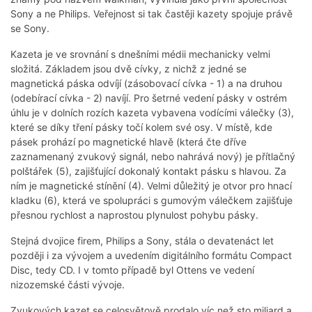
Sony a ne Philips. Veřejnost si tak častěji kazety spojuje právě
se Sony.
Kazeta je ve srovnání s dnešními médii mechanicky velmi
složitá. Základem jsou dvě cívky, z nichž z jedné se
magnetická páska odvíjí (zásobovací cívka - 1) a na druhou
(odebírací cívka - 2) navíjí. Pro šetrné vedení pásky v ostrém
úhlu je v dolních rozích kazeta vybavena vodícími válečky (3),
které se díky tření pásky točí kolem své osy. V místě, kde
pásek prohází po magnetické hlavě (která čte dříve
zaznamenaný zvukový signál, nebo nahrává nový) je přítlačný
polštářek (5), zajišťující dokonalý kontakt pásku s hlavou. Za
ním je magnetické stínění (4). Velmi důležitý je otvor pro hnací
kladku (6), která ve spolupráci s gumovým válečkem zajišťuje
přesnou rychlost a naprostou plynulost pohybu pásky.
Stejná dvojice firem, Philips a Sony, stála o devatenáct let
později i za vývojem a uvedením digitálního formátu Compact
Disc, tedy CD. I v tomto případě byl Ottens ve vedení
nizozemské části vývoje.
Zvukových kazet se celosvětově prodalo víc než sto miliard a