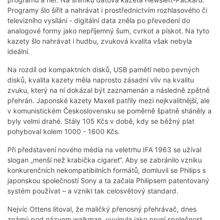
Programy šlo šířit a nahrávat i prostřednictvím rozhlasového či
televizního vysílání - digitální data zněla po převedení do
analogové formy jako nepříjemný šum, cvrkot a pískot. Na tyto
kazety šlo nahrávat i hudbu, zvuková kvalita však nebyla
ideální.
Na rozdíl od kompaktních disků, USB pamětí nebo pevných
disků, kvalita kazety měla naprosto zásadní vliv na kvalitu
zvuku, který na ní dokázal být zaznamenán a následně zpětně
přehrán. Japonské kazety Maxell patřily mezi nejkvalitnější, ale
v komunistickém Československu se poměrně špatně sháněly a
byly velmi drahé. Stály 105 Kčs v době, kdy se běžný plat
pohyboval kolem 1000 - 1600 Kčs.
Při představení nového média na veletrhu IFA 1963 se užíval
slogan „menší než krabička cigaret“. Aby se zabránilo vzniku
konkurenčních nekompatibilních formátů, domluvil se Philips s
japonskou společností Sony a ta začala Philipsem patentovaný
systém používat – a vznikl tak celosvětový standard.
Nejvíc Ottens litoval, že maličký přenosný přehrávač, dnes
známý pod názvem walkman, vyvinula jako první společnost