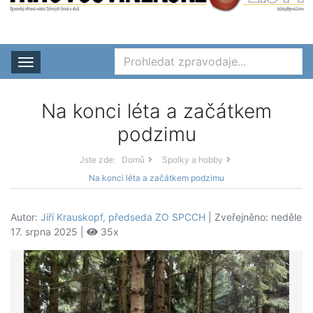
Rozbalit nabídku
Na konci léta a začátkem
podzimu
Jste zde:
Domů
Spolky a hobby
Na konci léta a začátkem podzimu
Autor:
Jiří Krauskopf, předseda ZO SPCCH
| Zveřejněno: neděle
17. srpna 2025 |
35x