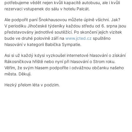
potřebujeme vědět nejen kvůli kapacitě autobusu, ale i kvůli
rezervaci vstupenek do sálu v hotelu Palcát.
Ale podpořit paní Šnokhausovou můžete úplně všichni. Jak?
V periodiku Jihočeské týdeníky každou středu od 6. srpna jsou
představovány jednotlivé soutěžící. Po skončení jejich vizitek
bude ve druhé polovině září na
www.jcted.cz
spuštěno
hlasování v kategorii Babička Sympatie.
Asi si už každý kdysi vyzkoušel internetové hlasování o získání
Rákosníčkova hřiště nebo nyní při hlasování o Strom roku.
Věřím, že svým hlasem podpoříte i odvážnou občanku našeho
města. Děkuji.
Hezký přelom léta v podzim.