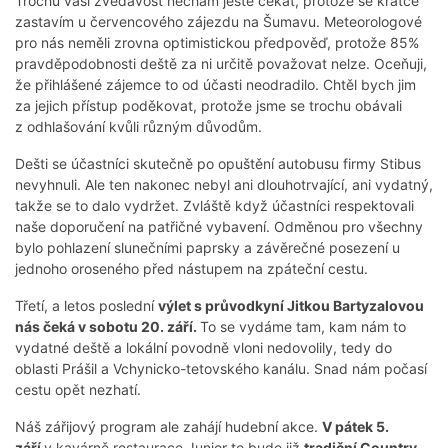
Trochu vaši zvědavost nechám ještě čekat, protože se krátce
zastavím u červencového zájezdu na Šumavu. Meteorologové
pro nás neměli zrovna optimistickou předpověď, protože 85%
pravděpodobnosti deště za ni určitě považovat nelze. Oceňuji,
že přihlášené zájemce to od účasti neodradilo. Chtěl bych jim
za jejich přístup poděkovat, protože jsme se trochu obávali
z odhlašování kvůli různým důvodům.
Dešti se účastníci skutečně po opuštění autobusu firmy Stibus
nevyhnuli. Ale ten nakonec nebyl ani dlouhotrvající, ani vydatný,
takže se to dalo vydržet. Zvláště když účastníci respektovali
naše doporučení na patřičné vybavení. Odměnou pro všechny
bylo pohlazení slunečními paprsky a závěrečné posezení u
jednoho oroseného před nástupem na zpáteční cestu.
Třetí, a letos poslední
výlet s průvodkyní Jitkou Bartyzalovou
nás čeká v sobotu 20. září.
To se vydáme tam, kam nám to
vydatné deště a lokální povodně vloni nedovolily, tedy do
oblasti Prášil a Vchynicko-tetovského kanálu. Snad nám počasí
cestu opět nezhatí.
Náš zářijový program ale zahájí hudební akce.
V pátek 5.
září
v kavárně restaurace Junior to bude již
tradiční Country