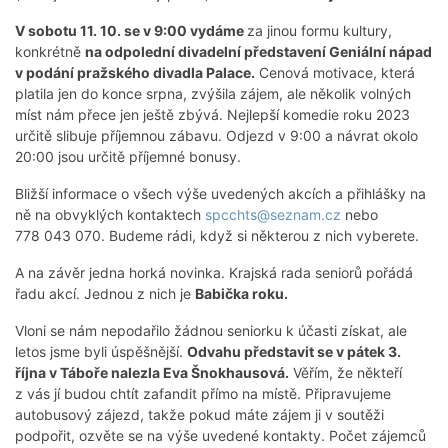
V sobotu 11. 10. se v 9:00 vydáme
za jinou formu kultury,
konkrétně
na odpolední divadelní představení Geniální nápad
v podání pražského divadla Palace.
Cenová motivace, která
platila jen do konce srpna, zvýšila zájem, ale několik volných
míst nám přece jen ještě zbývá. Nejlepší komedie roku 2023
určitě slibuje příjemnou zábavu. Odjezd v 9:00 a návrat okolo
20:00 jsou určitě příjemné bonusy.
Bližší informace o všech výše uvedených akcích a přihlášky na
ně na obvyklých kontaktech
spcchts@seznam.cz
nebo
778 043 070. Budeme rádi, když si některou z nich vyberete.
A na závěr jedna horká novinka. Krajská rada seniorů pořádá
řadu akcí. Jednou z nich je
Babička roku.
Vloni se nám nepodařilo žádnou seniorku k účasti získat, ale
letos jsme byli úspěšnější.
Odvahu představit se v pátek 3.
října v Táboře nalezla Eva Šnokhausová.
Věřím, že někteří
z vás jí budou chtít zafandit přímo na místě. Připravujeme
autobusový zájezd, takže pokud máte zájem ji v soutěži
podpořit, ozvěte se na výše uvedené kontakty. Počet zájemců