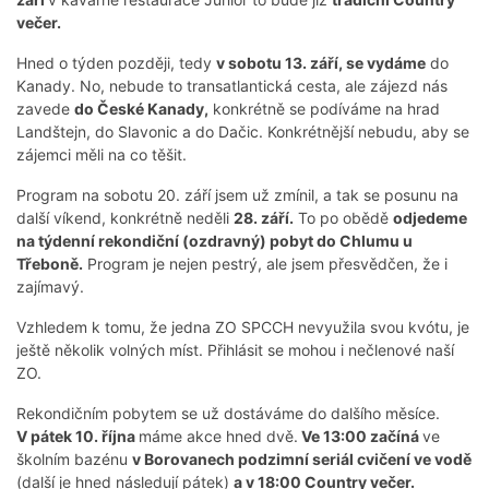
večer.
Hned o týden později, tedy
v sobotu 13. září, se vydáme
do
Kanady. No, nebude to transatlantická cesta, ale zájezd nás
zavede
do České Kanady,
konkrétně se podíváme na hrad
Landštejn, do Slavonic a do Dačic. Konkrétnější nebudu, aby se
zájemci měli na co těšit.
Program na sobotu 20. září jsem už zmínil, a tak se posunu na
další víkend, konkrétně neděli
28. září.
To po obědě
odjedeme
na týdenní rekondiční (ozdravný) pobyt do Chlumu u
Třeboně.
Program je nejen pestrý, ale jsem přesvědčen, že i
zajímavý.
Vzhledem k tomu, že jedna ZO SPCCH nevyužila svou kvótu, je
ještě několik volných míst. Přihlásit se mohou i nečlenové naší
ZO.
Rekondičním pobytem se už dostáváme do dalšího měsíce.
V pátek 10. října
máme akce hned dvě.
Ve 13:00 začíná
ve
školním bazénu
v Borovanech podzimní seriál cvičení ve vodě
(další je hned následují pátek)
a v 18:00 Country večer.