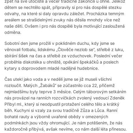
zpět na své útočiště a večer tradičně zakončili u ohně. Jelikož
dětem se nechtělo spát, připravily si pro nás dospělé stezku
odvahy, na které si daly opravdu záležet. Procházka temným
areálem se strašidelnými zvuky nás děsila mnohdy více než
naše děti. Ovšem i pro nás dospělé byla motivující zasloužená
odměna.
Sobotní den jsme prožili v poklidném duchu, kdy jsme se
věnovali fotbalu, lidskému „Člověče nezlob se“, střelbě z luku,
sbírání šišek na čas a střelbě ze vzduchovek. Poslední večer
proběhla diskotéka u ohniště, opékání špekáčků a poslech
kytary s doprovodem mladé nadějné hudebnice.
Čas utekl jako voda a v neděli jsme se již museli všichni
rozloučit. Malých „Žabáků“ se zúčastnilo cca 22, přičemž
nejmladšímu byly teprve 3 měsíce. Celým táborovým setkáním
nás provázel na ranních rozcvičkách zvolený vedoucí Zdeněk
Přibyl ml., který si neodpustil protažení celého tělo a krátký
běh. Kuchyni si vzaly za svou tradičně Zůza a Lůca. Ranní
bohaté rauty a výborně uvařené obědy v omezených
podmínkách jsou vždy ohromující. Je nám potěšením, že nás
každoročně přibývá, avšak nevíme, co nám další léta přinesou.