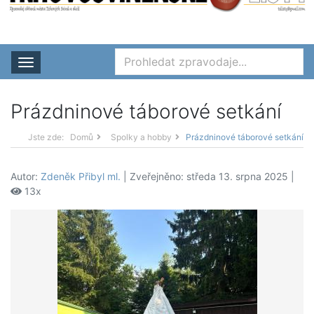
Rozbalit nabídku
Prázdninové táborové setkání
Jste zde:
Domů
Spolky a hobby
Prázdninové táborové setkání
Autor:
Zdeněk Přibyl ml.
| Zveřejněno: středa 13. srpna 2025 |
13x