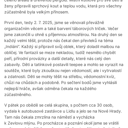
ženy připravili sprchový kout a teplou vodu, která pro všechny
zúčastněné byla velkým přínosem.
První den, tedy 2. 7. 2025, jsme se věnovali převážně
organizačním věcem a také barvení táborových triček. Večer
jsme zakončili u ohně s příjemnou atmosférou. Na druhý den se
každý velmi těšil, protože nás čekal den převleků na téma
„Indiáni“. Každý si připravil svůj oblek, který doladil malbou na
obličej. Ve fantazii se meze nekladou, tudíž nesmělo chybět
peří, přírodní provázky a další detaily, které nás celý den
zabavily. Děti a tatínkové postavili teepee a mohlo se vyrazit na
soutěže, které byly zkouškou nejen vědomostí, ale i vytrvalostí
a zdatnosti. Děti se mohly těšit na střelbu, vědomostní kvíz,
chůzi na chůdách a podobně. Po sečtení bodů jsme vyhlásili
nejlepší hráče, avšak odměna čekala na každého
zúčastněného.
V pátek po obědě se celá skupina, s počtem cca 30 osob,
vydala k autobusové zastávce u Lidlu a jelo se na Nové Hrady.
Tam nás čekala zmrzlina na náměstí a vycházka
k Zevlovu mlýnu. Po procházce a poznání okolí jsme se vrátili