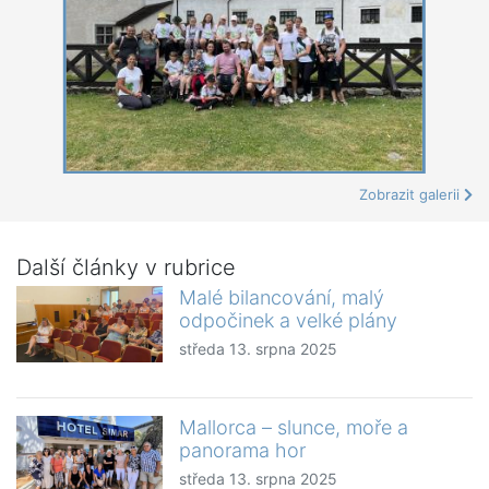
Zobrazit galerii
Další články v rubrice
Malé bilancování, malý
odpočinek a velké plány
středa 13. srpna 2025
Mallorca – slunce, moře a
panorama hor
středa 13. srpna 2025