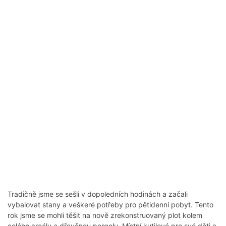
Tradičně jsme se sešli v dopoledních hodinách a začali
vybalovat stany a veškeré potřeby pro pětidenní pobyt. Tento
rok jsme se mohli těšit na nově zrekonstruovaný plot kolem
celého areálu a dřevěnou pergolu. Místní kutilové pro své děti a