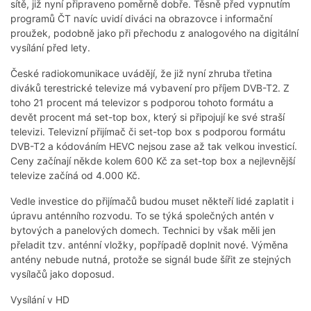
sítě, již nyní připraveno poměrně dobře. Těsně před vypnutím
programů ČT navíc uvidí diváci na obrazovce i informační
proužek, podobně jako při přechodu z analogového na digitální
vysílání před lety.
České radiokomunikace uvádějí, že již nyní zhruba třetina
diváků terestrické televize má vybavení pro příjem DVB-T2. Z
toho 21 procent má televizor s podporou tohoto formátu a
devět procent má set-top box, který si připojují ke své straší
televizi. Televizní přijímač či set-top box s podporou formátu
DVB-T2 a kódováním HEVC nejsou zase až tak velkou investicí.
Ceny začínají někde kolem 600 Kč za set-top box a nejlevnější
televize začíná od 4.000 Kč.
Vedle investice do přijímačů budou muset někteří lidé zaplatit i
úpravu anténního rozvodu. To se týká společných antén v
bytových a panelových domech. Technici by však měli jen
přeladit tzv. anténní vložky, popřípadě doplnit nové. Výměna
antény nebude nutná, protože se signál bude šířit ze stejných
vysílačů jako doposud.
Vysílání v HD