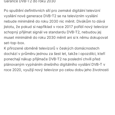
Garance DVB-T2 do roku 2030
Po spuštění definitivních sítí pro zemské digitální televizní
vysílání nové generace DVB-T2 se na televizním vysílání
nebude minimálně do roku 2030 nic měnit. Divákům to dává
jistotu, že pokud si například v roce 2017 pořídí nový televizor
schopný přijímat signál ve standardu DVB-T2, nebudou jej
muset minimálně do roku 2030 měnit ani si k němu dokupovat
set-top-box.
K přirozené obměně televizorů v českých domácnostech
dochází v průměru jednou za šest let, takže i opozdilci, kteří
ponechají nákup přijímače DVB-T2 na poslední chvíli před
plánovaným vypínáním dnešního digitálního vysílání DVB-T v
roce 2020, využijí nový televizor po celou dobu jeho životnosti