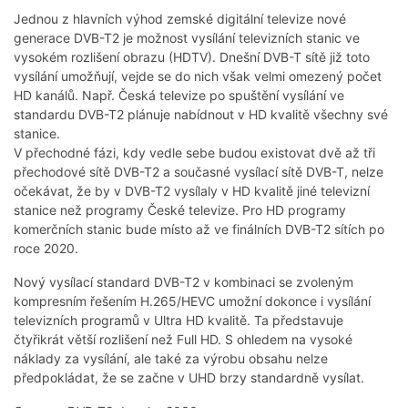
Jednou z hlavních výhod zemské digitální televize nové
generace DVB-T2 je možnost vysílání televizních stanic ve
vysokém rozlišení obrazu (HDTV). Dnešní DVB-T sítě již toto
vysílání umožňují, vejde se do nich však velmi omezený počet
HD kanálů. Např. Česká televize po spuštění vysílání ve
standardu DVB-T2 plánuje nabídnout v HD kvalitě všechny své
stanice.
V přechodné fázi, kdy vedle sebe budou existovat dvě až tři
přechodové sítě DVB-T2 a současné vysílací sítě DVB-T, nelze
očekávat, že by v DVB-T2 vysílaly v HD kvalitě jiné televizní
stanice než programy České televize. Pro HD programy
komerčních stanic bude místo až ve finálních DVB-T2 sítích po
roce 2020.
Nový vysílací standard DVB-T2 v kombinaci se zvoleným
kompresním řešením H.265/HEVC umožní dokonce i vysílání
televizních programů v Ultra HD kvalitě. Ta představuje
čtyřikrát větší rozlišení než Full HD. S ohledem na vysoké
náklady za vysílání, ale také za výrobu obsahu nelze
předpokládat, že se začne v UHD brzy standardně vysílat.