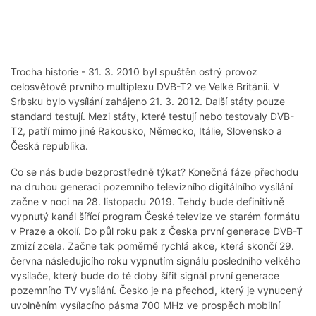
Trocha historie - 31. 3. 2010 byl spuštěn ostrý provoz
celosvětově prvního multiplexu DVB-T2 ve Velké Británii. V
Srbsku bylo vysílání zahájeno 21. 3. 2012. Další státy pouze
standard testují. Mezi státy, které testují nebo testovaly DVB-
T2, patří mimo jiné Rakousko, Německo, Itálie, Slovensko a
Česká republika.
Co se nás bude bezprostředně týkat? Konečná fáze přechodu
na druhou generaci pozemního televizního digitálního vysílání
začne v noci na 28. listopadu 2019. Tehdy bude definitivně
vypnutý kanál šířící program České televize ve starém formátu
v Praze a okolí. Do půl roku pak z Česka první generace DVB-T
zmizí zcela. Začne tak poměrně rychlá akce, která skončí 29.
června následujícího roku vypnutím signálu posledního velkého
vysílače, který bude do té doby šířit signál první generace
pozemního TV vysílání. Česko je na přechod, který je vynucený
uvolněním vysílacího pásma 700 MHz ve prospěch mobilní