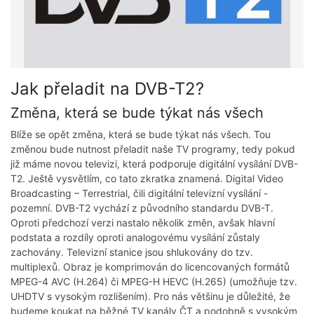
Jak přeladit na DVB-T2?
Změna, která se bude týkat nás všech
Blíže se opět změna, která se bude týkat nás všech. Tou
změnou bude nutnost přeladit naše TV programy, tedy pokud
již máme novou televizi, která podporuje digitální vysílání DVB-
T2. Ještě vysvětlím, co tato zkratka znamená. Digital Video
Broadcasting – Terrestrial, čili digitální televizní vysílání -
pozemní. DVB-T2 vychází z původního standardu DVB-T.
Oproti předchozí verzi nastalo několik změn, avšak hlavní
podstata a rozdíly oproti analogovému vysílání zůstaly
zachovány. Televizní stanice jsou shlukovány do tzv.
multiplexů. Obraz je komprimován do licencovaných formátů
MPEG-4 AVC (H.264) či MPEG-H HEVC (H.265) (umožňuje tzv.
UHDTV s vysokým rozlišením). Pro nás většinu je důležité, že
budeme koukat na běžné TV kanály ČT a podobně s vysokým