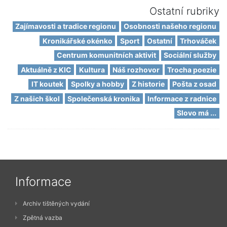
Ostatní rubriky
Zajímavosti a tradice regionu
Osobnosti našeho regionu
Kronikářské okénko
Sport
Ostatní
Trhováček
Centrum komunitních aktivit
Sociální služby
Aktuálně z KIC
Kultura
Náš rozhovor
Trocha poezie
IT koutek
Spolky a hobby
Z historie
Pošta z osad
Z našich škol
Společenská kronika
Informace z radnice
Slovo má ...
Informace
Archiv tištěných vydání
Zpětná vazba