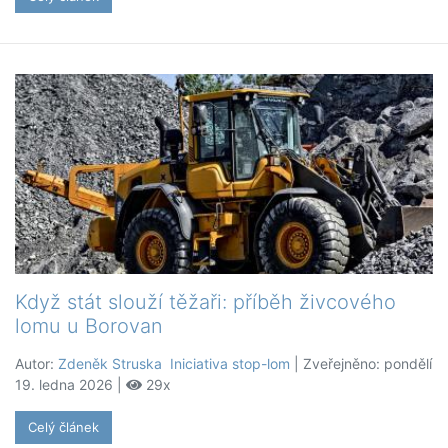
Když stát slouží těžaři: příběh živcového
lomu u Borovan
Autor:
Zdeněk Struska Iniciativa stop-lom
| Zveřejněno: pondělí
19. ledna 2026 |
29x
Celý článek