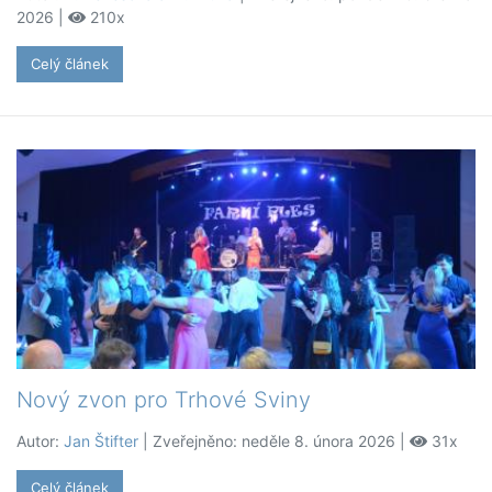
2026 |
210x
Celý článek
Nový zvon pro Trhové Sviny
Autor:
Jan Štifter
| Zveřejněno: neděle 8. února 2026 |
31x
Celý článek