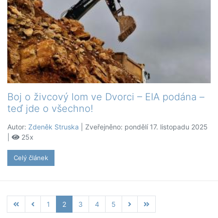
Boj o živcový lom ve Dvorci – EIA podána –
teď jde o všechno!
Autor:
Zdeněk Struska
| Zveřejněno: pondělí 17. listopadu 2025
|
25x
Celý článek
1
2
3
4
5