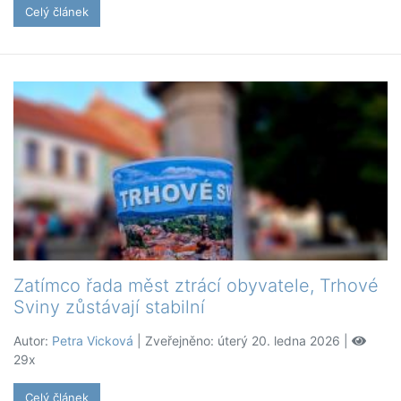
Celý článek
Zatímco řada měst ztrácí obyvatele, Trhové
Sviny zůstávají stabilní
Autor:
Petra Vicková
| Zveřejněno: úterý 20. ledna 2026 |
29x
Celý článek