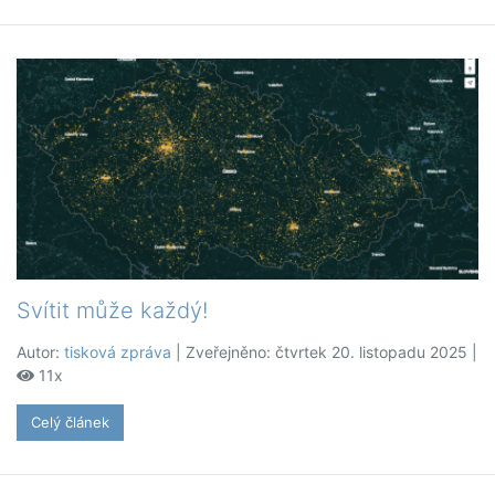
Svítit může každý!
Autor:
tisková zpráva
| Zveřejněno: čtvrtek 20. listopadu 2025 |
11x
Celý článek