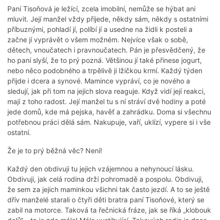
Paní Tisoňová je ležící, zcela imobilní, nemůže se hýbat ani
mluvit. Její manžel vždy přijede, někdy sám, někdy s ostatními
příbuznými, pohladí jí, políbí jí a usedne na židli k posteli a
začne jí vyprávět o všem možném. Nejvíce však o sobě,
dětech, vnoučatech i pravnoučatech. Pán je přesvědčený, že
ho paní slyší, že to prý pozná. Většinou jí také přinese jogurt,
nebo něco podobného a trpělivě ji lžičkou krmí. Každý týden
přijde i dcera a synové. Mamince vypráví, co je nového a
sledují, jak při tom na jejich slova reaguje. Když vidí její reakci,
mají z toho radost. Její manžel tu s ní stráví dvě hodiny a poté
jede domů, kde má pejska, havěť a zahrádku. Doma si všechnu
potřebnou práci dělá sám. Nakupuje, vaří, uklízí, vypere si i vše
ostatní.
Že je to prý běžná věc? Není!
Každý den obdivuji tu jejich vzájemnou a nehynoucí lásku.
Obdivuji, jak celá rodina drží pohromadě a pospolu. Obdivuji,
že sem za jejich maminkou všichni tak často jezdí. A to se ještě
dřív manželé starali o čtyři děti bratra paní Tisoňové, který se
zabil na motorce. Taková ta řečnická fráze, jak se říká „klobouk