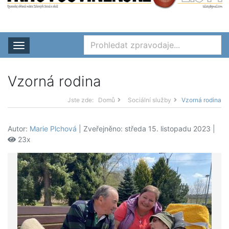
Rozbalit nabídku
Vzorná rodina
Jste zde:
Domů
Sociální služby
Vzorná rodina
Autor:
Marie Plchová
| Zveřejněno: středa 15. listopadu 2023 |
23x