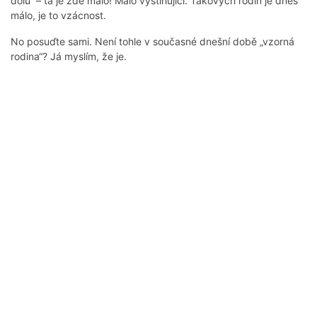
dolů“ – ta je zde málo! Málo vystihující. Takových rodin je dnes
málo, je to vzácnost.
No posuďte sami. Není tohle v současné dnešní době „vzorná
rodina“? Já myslím, že je.