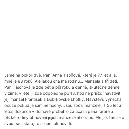
Jsme na pokoji dvě. Paní Anna Tisoňová, které je 77 let a já,
mně je 88 roků. Ale jakou ona má rodinu… Manžela a tři děti.
Paní Tisoňová je zde pět a půl roku a denně, skutečně denně,
v zimě, v létě, ji zde odpoledne po 13. hodině přijíždí navštívit
její manžel František z Dobrkovské Lhotky. Návštěvu vynechá
pouze pokud je sám nemocný. Jsou spolu manželé již 55 let a
letos dokonce v domově proběhlo za účasti pana faráře a
blízké rodiny obnovení jejich manželského slibu. Ale jak ten se o
svou paní stará, to se jen tak nevidí.