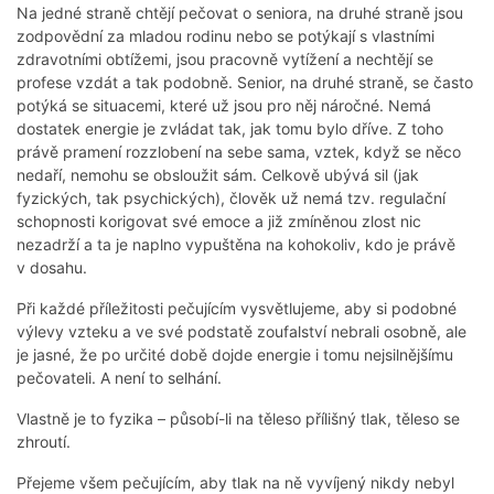
Na jedné straně chtějí pečovat o seniora, na druhé straně jsou
zodpovědní za mladou rodinu nebo se potýkají s vlastními
zdravotními obtížemi, jsou pracovně vytížení a nechtějí se
profese vzdát a tak podobně. Senior, na druhé straně, se často
potýká se situacemi, které už jsou pro něj náročné. Nemá
dostatek energie je zvládat tak, jak tomu bylo dříve. Z toho
právě pramení rozzlobení na sebe sama, vztek, když se něco
nedaří, nemohu se obsloužit sám. Celkově ubývá sil (jak
fyzických, tak psychických), člověk už nemá tzv. regulační
schopnosti korigovat své emoce a již zmíněnou zlost nic
nezadrží a ta je naplno vypuštěna na kohokoliv, kdo je právě
v dosahu.
Při každé příležitosti pečujícím vysvětlujeme, aby si podobné
výlevy vzteku a ve své podstatě zoufalství nebrali osobně, ale
je jasné, že po určité době dojde energie i tomu nejsilnějšímu
pečovateli. A není to selhání.
Vlastně je to fyzika – působí-li na těleso přílišný tlak, těleso se
zhroutí.
Přejeme všem pečujícím, aby tlak na ně vyvíjený nikdy nebyl