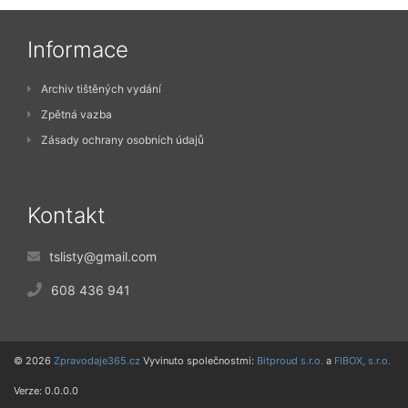
Informace
Archiv tištěných vydání
Zpětná vazba
Zásady ochrany osobních údajů
Kontakt
tslisty@gmail.com
608 436 941
© 2026
Zpravodaje365.cz
Vyvinuto společnostmi:
Bitproud s.r.o.
a
FIBOX, s.r.o.
Verze: 0.0.0.0