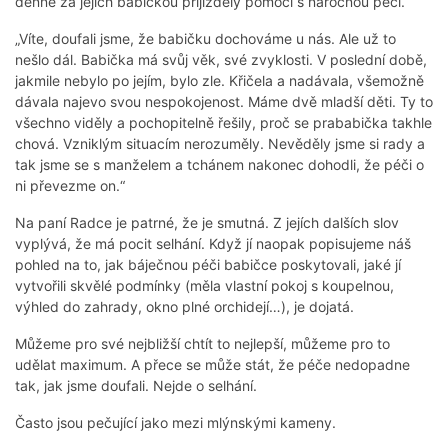
denně za jejich babičkou přijížděly pomoci s náročnou péčí.
„Víte, doufali jsme, že babičku dochováme u nás. Ale už to
nešlo dál. Babička má svůj věk, své zvyklosti. V poslední době,
jakmile nebylo po jejím, bylo zle. Křičela a nadávala, všemožně
dávala najevo svou nespokojenost. Máme dvě mladší děti. Ty to
všechno viděly a pochopitelně řešily, proč se prababička takhle
chová. Vzniklým situacím nerozuměly. Nevěděly jsme si rady a
tak jsme se s manželem a tchánem nakonec dohodli, že péči o
ni převezme on.“
Na paní Radce je patrné, že je smutná. Z jejích dalších slov
vyplývá, že má pocit selhání. Když jí naopak popisujeme náš
pohled na to, jak báječnou péči babičce poskytovali, jaké jí
vytvořili skvělé podmínky (měla vlastní pokoj s koupelnou,
výhled do zahrady, okno plné orchidejí…), je dojatá.
Můžeme pro své nejbližší chtít to nejlepší, můžeme pro to
udělat maximum. A přece se může stát, že péče nedopadne
tak, jak jsme doufali. Nejde o selhání.
Často jsou pečující jako mezi mlýnskými kameny.