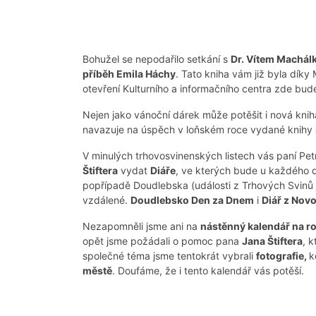
Bohužel se nepodařilo setkání s
Dr. Vítem Machálk
příběh Emila Háchy
. Tato kniha vám již byla díky
otevření Kulturního a informačního centra zde bu
Nejen jako vánoční dárek může potěšit i nová kni
navazuje na úspěch v loňském roce vydané knihy
V minulých trhovosvinenských listech vás paní P
Štiftera
vydat
Diáře
, ve kterých bude u každého 
popřípadě Doudlebska (události z Trhových Svinů js
vzdálené.
Doudlebsko Den za Dnem
i
Diář z Nov
Nezapomněli jsme ani na
nástěnný kalendář na r
opět jsme požádali o pomoc pana
Jana Štiftera
, 
společné téma jsme tentokrát vybrali
fotografie,
k
městě
. Doufáme, že i tento kalendář vás potěší.