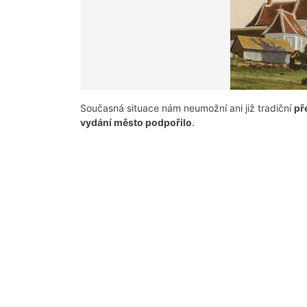
Současná situace nám neumožní ani již tradiční
př
vydání město podpořilo
.