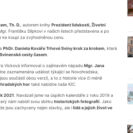
em, Th. D.
, autorem knihy
Prezident lidskosti, Životní
 Mgr. Františku Slípkovi v našich listech představena a po
de ke koupi za zvýhodněnou cenu.
ha
PhDr. Daniela Kováře Trhové Sviny krok za krokem
, která
Svinenské cesty časem
.
etra Vicková informoval o zajímavém nápadu
Mgr.
Jana
dne zaznamenána událost týkající se Novohradska,
ou součástí obou verzí), a to z historie více či méně
ohradských hor
také nabídne naše KIC.
ok 2021
. Navázali jsme na úspěch kalendáře z roku 2019 a
který nám nabídl svou sbírku
historických fotografií
. Jako
de jsou zachyceny nejen stavby, ale i
lidé a jejich život ve