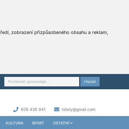
středí, zobrazení přizpůsobeného obsahu a reklam,
Hledat
608 436 941
tslisty@gmail.com
KULTURA
SPORT
OSTATNÍ