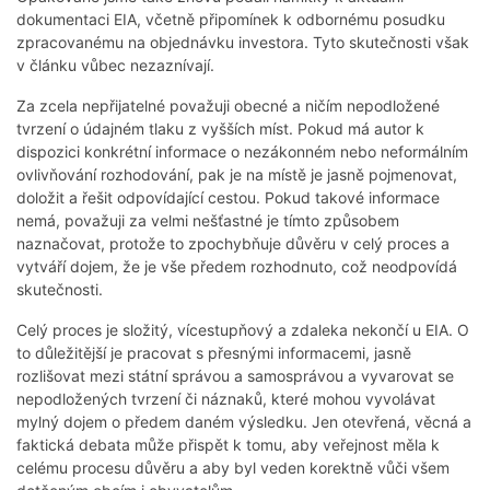
dokumentaci EIA, včetně připomínek k odbornému posudku
zpracovanému na objednávku investora. Tyto skutečnosti však
v článku vůbec nezaznívají.
Za zcela nepřijatelné považuji obecné a ničím nepodložené
tvrzení o údajném tlaku z vyšších míst. Pokud má autor k
dispozici konkrétní informace o nezákonném nebo neformálním
ovlivňování rozhodování, pak je na místě je jasně pojmenovat,
doložit a řešit odpovídající cestou. Pokud takové informace
nemá, považuji za velmi nešťastné je tímto způsobem
naznačovat, protože to zpochybňuje důvěru v celý proces a
vytváří dojem, že je vše předem rozhodnuto, což neodpovídá
skutečnosti.
Celý proces je složitý, vícestupňový a zdaleka nekončí u EIA. O
to důležitější je pracovat s přesnými informacemi, jasně
rozlišovat mezi státní správou a samosprávou a vyvarovat se
nepodložených tvrzení či náznaků, které mohou vyvolávat
mylný dojem o předem daném výsledku. Jen otevřená, věcná a
faktická debata může přispět k tomu, aby veřejnost měla k
celému procesu důvěru a aby byl veden korektně vůči všem