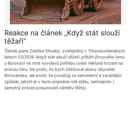
Reakce na článek „Když stát slouží
těžaři“
Článek pana Zdeňka Strusky, zveřejněný v Trhovosvinenských
listech 02/2026
(Když stát slouží těžaři: příběh živcového lomu
u Borovan)
ve mně vyvolává potřebu uvést některá tvrzení na
pravou míru. Ne proto, že bych zlehčoval obavy obyvatel
Borovanska, ale proto, že považuji za nekorektní a zavádějící
způsob, jakým je v textu popsána role státu, samospráv i
samotný proces posuzování záměru těžby.