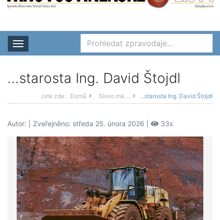
Rozbalit nabídku
...starosta Ing. David Štojdl
Jste zde:
Domů
Slovo má ...
...starosta Ing. David Štojdl
Autor:
| Zveřejněno: středa 25. února 2026 |
33x