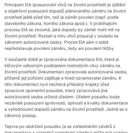
Principem EIA (posuzování vlivů na životní prostředí) je zjištění
a objektivní posouzení dopadů plánovaného záměru na životní
prostředí ještě před tím, než je záměr povolen (např. podle
stavebního zákona, horního zákona apod.). V probíhajícím
procesu EIA se zkoumá, jaké dopady by záměr mohl mít na
životní prostředí. Rozsah a míru vlivů posuzují v souladu se
zákonem autorizované osoby. Proces EIA sám o sobě
nepředstavuje povolení záměru, tedy ani povolení těžby.
V současné době je zpracována dokumentace EIA, která je
klíčovým odborným podkladem hodnotícím vlivy záměru na
životní prostředí. Dokumentaci zpracovala autorizovaná osoba,
přičemž její pořízení zajišťuje a hradí oznamovatel záměru. K
této dokumentaci nyní nechává příslušný krajský úřad
zpracovat oponentní posudek, který zpracovává jiná
autorizovaná osoba určená úřadem. Účelem posudku bude
nezávislé posouzení správnosti, úplnosti a kvality dokumentace
a vyhodnocení dopadů záměru na životní prostředí. Jedná se o
zákonný postup.
Teprve po obdržení posudku (a se zohledněním závěrů z
dokumentace a výsledků projednání záměru) může být vydáno