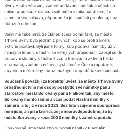
Sviny v této věci činí, včetně podávání námitek a účasti na
celém procesu. Z článku však může vzniknout dojem, že
samospráva selhává, případně že je součástí problému, což
důrazně odmítám.
Velmi mě také mrzí, že článek zcela pomíjí fakt, že město
Trhové Sviny bylo jedním z prvních, kdo se proti záměru
aktivně postavil. Byli jsme to my, kdo podával námitky už v
minulých letech, účastnil se veřejných projednání, zapojil se do
pracovní skupiny k těžbě živce u Borovan a aktivně hledal
informace, včetně návštěv jiných lomů v České republice,
abychom měli reálný obraz možných dopadů takové činnosti.
Současně považuji za korektní uvést, že město Trhové Sviny
prostřednictvím mé osoby poskytlo své námitky panu
starostovi města Borovany panu Fialkovi tak, aby město
Borovany mohlo řádně a včas podat vlastní námitky k
záměru, a to již v roce 2023. Bez této vzájemné spolupráce
není jisté, a spíše lze říci, že je nepravděpodobné, že by
město Borovany v roce 2023 námitky k záměru podalo.
Opakovaně jsme také znovu podali námitky k aktuální