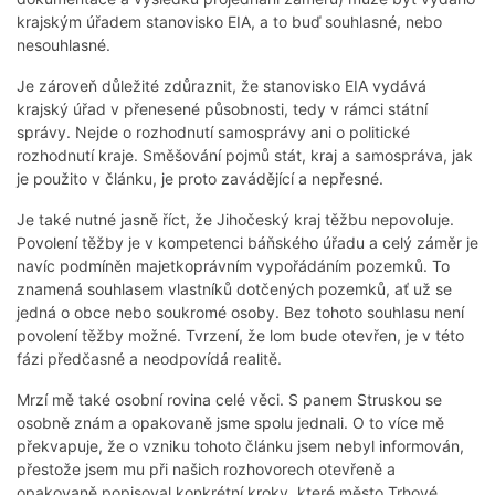
krajským úřadem stanovisko EIA, a to buď souhlasné, nebo
nesouhlasné.
Je zároveň důležité zdůraznit, že stanovisko EIA vydává
krajský úřad v přenesené působnosti, tedy v rámci státní
správy. Nejde o rozhodnutí samosprávy ani o politické
rozhodnutí kraje. Směšování pojmů stát, kraj a samospráva, jak
je použito v článku, je proto zavádějící a nepřesné.
Je také nutné jasně říct, že Jihočeský kraj těžbu nepovoluje.
Povolení těžby je v kompetenci báňského úřadu a celý záměr je
navíc podmíněn majetkoprávním vypořádáním pozemků. To
znamená souhlasem vlastníků dotčených pozemků, ať už se
jedná o obce nebo soukromé osoby. Bez tohoto souhlasu není
povolení těžby možné. Tvrzení, že lom bude otevřen, je v této
fázi předčasné a neodpovídá realitě.
Mrzí mě také osobní rovina celé věci. S panem Struskou se
osobně znám a opakovaně jsme spolu jednali. O to více mě
překvapuje, že o vzniku tohoto článku jsem nebyl informován,
přestože jsem mu při našich rozhovorech otevřeně a
opakovaně popisoval konkrétní kroky, které město Trhové