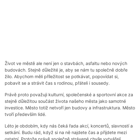
Život ve městě ale není jen o stavbách, asfaltu nebo nových
budovách. Stejně důležité je, aby se nám tu společně dobře
žilo. Abychom měli příležitost se potkávat, popovídat si,
pobavit se a strávit čas s rodinou, přáteli i sousedy.
Právě proto považuji kulturní, společenské a sportovní akce za
stejně důležitou součást života našeho města jako samotné
investice. Město totiž netvoří jen budovy a infrastruktura. Město
tvoří především lidé.
Léto je obdobím, kdy nás čeká řada akcí, koncertů, slavností a
setkání. Budu rád, když si na ně najdete čas a přijdete mezi
ostatní. Protože právě společně strávené chvíle vytvářejí