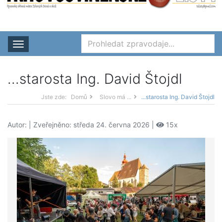
Rozbalit nabídku
...starosta Ing. David Štojdl
Jste zde:
Domů
Slovo má ...
...starosta Ing. David Štojdl
Autor:
| Zveřejněno: středa 24. června 2026 |
15x