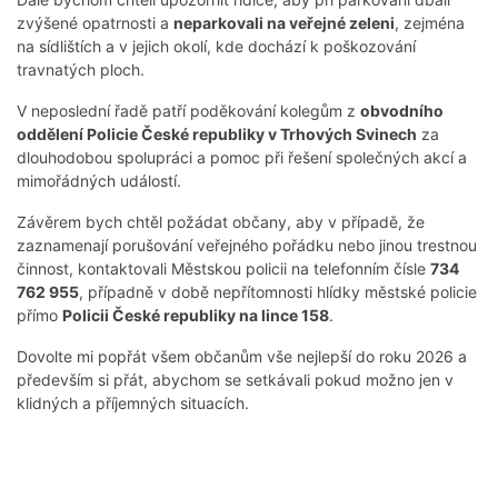
zvýšené opatrnosti a
neparkovali na veřejné zeleni
, zejména
na sídlištích a v jejich okolí, kde dochází k poškozování
travnatých ploch.
V neposlední řadě patří poděkování kolegům z
obvodního
oddělení Policie České republiky v Trhových Svinech
za
dlouhodobou spolupráci a pomoc při řešení společných akcí a
mimořádných událostí.
Závěrem bych chtěl požádat občany, aby v případě, že
zaznamenají porušování veřejného pořádku nebo jinou trestnou
činnost, kontaktovali Městskou policii na telefonním čísle
734
762 955
, případně v době nepřítomnosti hlídky městské policie
přímo
Policii České republiky na lince 158
.
Dovolte mi popřát všem občanům vše nejlepší do roku 2026 a
především si přát, abychom se setkávali pokud možno jen v
klidných a příjemných situacích.