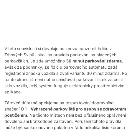
V této souvislosti si dovolujeme znovu upozornit řidiče z
Trhových Svinů i okolí na pravidla parkování na placených
parkovištích. Je zde umožněno
30 minut parkování zdarma
,
avšak za podmínky, že řidič u parkovacího automatu zadá
registrační značku vozidla a zvolí variantu 30 minut zdarma. Po
tomto úkonu již není nutné umisťovat parkovací lístek za čelní
sklo vozidla, celý systém funguje elektronicky prostřednictvím
aplikace.
Zároveň důrazně apelujeme na respektování dopravního
značení
O 1 – Vyhrazené parkoviště pro osoby se zdravotním
postižením
. Na těchto místech není bez příslušného oprávnění
dovoleno ani krátkodobé zastavení. Porušení tohoto pravidla
může být sankcionováno pokutou v řádu několika tisíc korun a