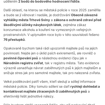
udělením
2 bodů do bodového hodnocení řidiče
.
Další oblastí, na kterou se městská policie v roce 2025 zaměřila
a bude se jí věnovat i nadále, je dodržování
Obecně závazné
vyhlášky města Trhové Sviny
a
zákona o ochraně zdraví před
škodlivými účinky návykových látek
, zejména zákaz
konzumace alkoholu a kouření na vymezených veřejných
prostranstvích. V uplynulém roce bylo v této souvislosti řešeno
76 přestupků
.
Opakovaně bychom také rádi upozornili majitele psů na jejich
povinnosti. Nejde jen o úklid psích exkrementů, ale rovněž o
povinné čipování psů
a následnou evidenci čipu jak v
Národním registru zvířat
, tak v registru města. Tato evidence
výrazně usnadňuje návrat zaběhnutých psů k jejich majitelům a
snižuje stres jak pro samotné majitele, tak pro nalezená zvířata.
Velké poděkování patří všem, kteří sledují a sdílejí informace
městské policie. Díky tomuto sdílení se daří
rychleji dohledat a
kontaktovat majitele ztracených či zaběhnutých psů
a
efektivněji řešit jednotlivé nálezy.
Dále bychom chtěli upozornit řidiče, aby při parkování dbali