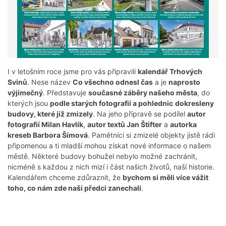
I v letošním roce jsme pro vás připravili
kalendář Trhových
Svinů
. Nese název
Co všechno odnesl čas
a je
naprosto
výjimečný
. Představuje
současné záběry našeho města
, do
kterých jsou
podle starých fotografií a pohlednic
dokresleny
budovy, které již zmizely
. Na jeho přípravě se podílel
autor
fotografií Milan Havlík
,
autor textů Jan Štifter
a
autorka
kreseb Barbora Šímová
. Pamětníci si zmizelé objekty jistě rádi
připomenou a ti mladší mohou získat nové informace o našem
městě. Některé budovy bohužel nebylo možné zachránit,
nicméně s každou z nich mizí i část našich životů, naší historie.
Kalendářem chceme zdůraznit, že
bychom si měli více vážit
toho, co nám zde naši předci zanechali
.