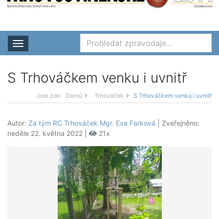
Rozbalit nabídku
S Trhováčkem venku i uvnitř
Jste zde:
Domů
Trhováček
S Trhováčkem venku i uvnitř
Autor:
Za tým RC Trhováček Mgr. Eva Farková
| Zveřejněno:
neděle 22. května 2022 |
21x