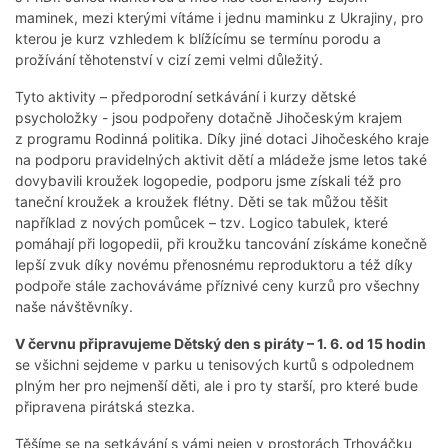
maminek, mezi kterými vítáme i jednu maminku z Ukrajiny, pro
kterou je kurz vzhledem k blížícímu se termínu porodu a
prožívání těhotenství v cizí zemi velmi důležitý.
Tyto aktivity – předporodní setkávání i kurzy dětské
psycholožky - jsou podpořeny dotačně Jihočeským krajem
z programu Rodinná politika. Díky jiné dotaci Jihočeského kraje
na podporu pravidelných aktivit dětí a mládeže jsme letos také
dovybavili kroužek logopedie, podporu jsme získali též pro
taneční kroužek a kroužek flétny. Děti se tak můžou těšit
například z nových pomůcek – tzv. Logico tabulek, které
pomáhají při logopedii, při kroužku tancování získáme konečně
lepší zvuk díky novému přenosnému reproduktoru a též díky
podpoře stále zachováváme příznivé ceny kurzů pro všechny
naše návštěvníky.
V červnu připravujeme Dětský den s piráty – 1. 6. od 15 hodin
se všichni sejdeme v parku u tenisových kurtů s odpolednem
plným her pro nejmenší děti, ale i pro ty starší, pro které bude
připravena pirátská stezka.
Těšíme se na setkávání s vámi nejen v prostorách Trhováčku