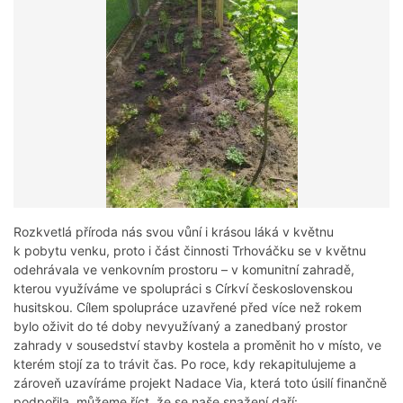
Rozkvetlá příroda nás svou vůní i krásou láká v květnu
k pobytu venku, proto i část činnosti Trhováčku se v květnu
odehrávala ve venkovním prostoru – v komunitní zahradě,
kterou využíváme ve spolupráci s Církví československou
husitskou. Cílem spolupráce uzavřené před více než rokem
bylo oživit do té doby nevyužívaný a zanedbaný prostor
zahrady v sousedství stavby kostela a proměnit ho v místo, ve
kterém stojí za to trávit čas. Po roce, kdy rekapitulujeme a
zároveň uzavíráme projekt Nadace Via, která toto úsilí finančně
podpořila, můžeme říct, že se naše snažení daří: