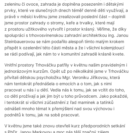
zeleninu či ovoce, zahrada je doplněna posezením i dětskými
prvky, které ve slunečných dnech téměř denně děti využívají, a
právě v měsíci květnu jsme zrealizovali poslední část – doplnili
jsme prostor zahrady o stromy, keře a trvalky, které mají
z prostoru užitkového vytvořit i prostor krásný. Věříme, že díky
spolupráci s trhovosvinenskou zahradní architektkou ing. Janou
Steinbauerovou se nám podařilo alespoň tímto malým krokem
přispět k ozelenění této části města a že i všichni kolemjdoucí
se rádi podívají, jak nám to v komunitní zahradě krásně kvete.
Vnitřní prostory Trhováčku patřily v květnu našim pravidelným i
jednorázovým kurzům. Opět už po několikáté jsme v Trhováčku
přivítali dětskou psycholožku Mgr. Veroniku Jiříkovou, která
nám tentokrát přednášela o emocích a o tom, jak s nimi
pracovat u nás i u dětí. Vedla nás k tomu, jak se vcítit do toho,
co děti prožívají a jak jim být u toho průvodcem. Jako pokaždé,
i tentokrát si všichni zúčastnění z řad maminek a tatínků
odnášeli mnoho témat k přemýšlení nad svou výchovou i
podnětů k tomu, jak na sobě pracovat.
V květnu jsme také znovu otevřeli kurz předporodních setkání
s PhDr. Janou Markovou a moc nás těší značný zájem