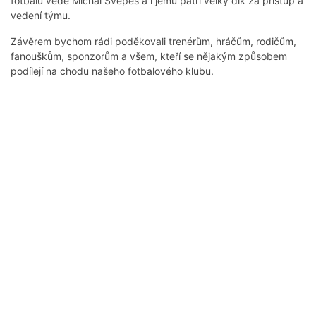
fotbalu vede Michal Švepeš a i jemu patří velký dík za přístup a
vedení týmu.
Závěrem bychom rádi poděkovali trenérům, hráčům, rodičům,
fanouškům, sponzorům a všem, kteří se nějakým způsobem
podílejí na chodu našeho fotbalového klubu.