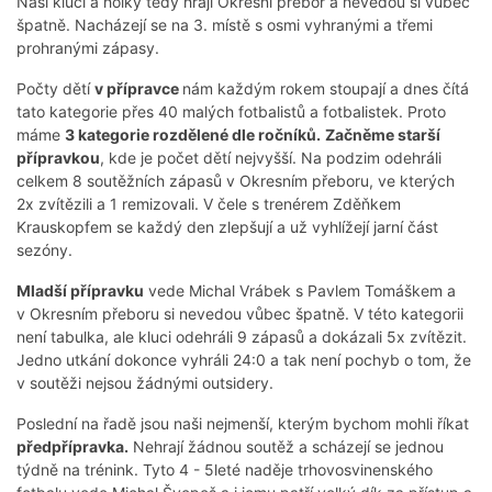
Naši kluci a holky tedy hrají Okresní přebor a nevedou si vůbec
špatně. Nacházejí se na 3. místě s osmi vyhranými a třemi
prohranými zápasy.
Počty dětí
v přípravce
nám každým rokem stoupají a dnes čítá
tato kategorie přes 40 malých fotbalistů a fotbalistek. Proto
máme
3 kategorie rozdělené dle ročníků.
Začněme starší
přípravkou
, kde je počet dětí nejvyšší. Na podzim odehráli
celkem 8 soutěžních zápasů v Okresním přeboru, ve kterých
2x zvítězili a 1 remizovali. V čele s trenérem Zděňkem
Krauskopfem se každý den zlepšují a už vyhlížejí jarní část
sezóny.
Mladší přípravku
vede Michal Vrábek s Pavlem Tomáškem a
v Okresním přeboru si nevedou vůbec špatně. V této kategorii
není tabulka, ale kluci odehráli 9 zápasů a dokázali 5x zvítězit.
Jedno utkání dokonce vyhráli 24:0 a tak není pochyb o tom, že
v soutěži nejsou žádnými outsidery.
Poslední na řadě jsou naši nejmenší, kterým bychom mohli říkat
předpřípravka.
Nehrají žádnou soutěž a scházejí se jednou
týdně na trénink. Tyto 4 - 5leté naděje trhovosvinenského