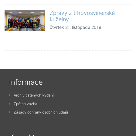
Zprávy z trhovosvinenské
kuželny
čtvrtek 21. listopadu 2019
Informace
Archiv tištěných vydání
Zpětná vazba
Zásady ochrany osobních údajů