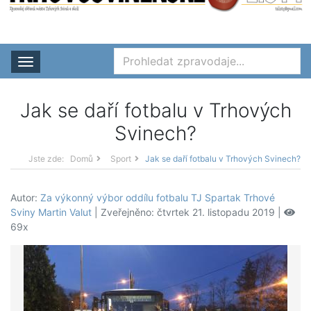
Rozbalit nabídku
Jak se daří fotbalu v Trhových
Svinech?
Jste zde:
Domů
Sport
Jak se daří fotbalu v Trhových Svinech?
Autor:
Za výkonný výbor oddílu fotbalu TJ Spartak Trhové
Sviny Martin Valut
| Zveřejněno: čtvrtek 21. listopadu 2019 |
69x