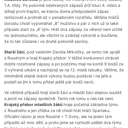
1.A. třídy. Po polovině odehraných zápasů drží kluci 4. místo a
stíhají první Kaplici, se kterou doma předposlední zápas
remizovali a prohráli až v penaltovém rozstřelu. Většina hráčů
dorostu chodí vypomáhat „B“ mužstvu a pár z nich už si také
připsalo start za „A“ tým. Hrát dva zápasy za víkend není určitě
nic jednoduchého, ale všichni to zvládají výborně a doufáme,
že to tak zůstane i ve druhé polovině sezóny.
Starší žáci
, pod vedením Davida Mrkvičky, se tento rok spojili
s Roudným a hrají Krajský přebor. V těžké konkurenci ztráceli
dobře rozehrané zápasy a po podzimu mají na kontě 9 bodů za
3 vyhraná utkání a nacházejí se na 12. místě tabulky. Věříme, že
minimálně stejně dobré výkony budou podávat i na jaře a
podaří se jim k tomu přidat ještě pár bodů navíc.
Ve většině případů hrají starší žáci a mladší žáci stejnou soutěž
a jezdí na zápasy společně. Tento rok tomu u nás tak není.
Krajský přebor mladších žáků
hraje početná základna týmu
z Roudného a jen zřídka za ně chodí hrát hráči Spartaku.
Oficiální název je sice Roudné + T.Sviny, ale na jeden tým
připadlo až moc dětí, a proto jsme se rozhodli udělat dva týmy.