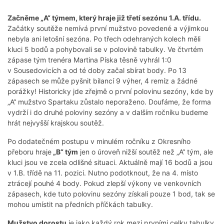
Začněme „A“ týmem, který hraje již třetí sezónu 1.A. třídu.
Začátky soutěže nemívá první mužstvo povedené a výjimkou
nebyla ani letošní sezóna. Po třech odehraných kolech měli
kluci 5 bodů a pohybovali se v polovině tabulky. Ve čtvrtém
zápase tým trenéra Martina Píska těsně vyhrál 1:0
v Sousedovicích a od té doby začal sbírat body. Po 13
zápasech se může pyšnit bilancí 9 výher, 4 remíz a žádné
porážky! Historicky jde zřejmě o první polovinu sezóny, kde by
„A“ mužstvo Spartaku zůstalo neporaženo. Doufáme, že forma
vydrží i do druhé poloviny sezóny a v dalším ročníku budeme
hrát nejvyšší krajskou soutěž.
Po dodatečném postupu v minulém ročníku z Okresního
přeboru hraje
„B“ tým
jen o úroveň nižší soutěž než „A“ tým, ale
kluci jsou ve zcela odlišné situaci. Aktuálně mají 16 bodů a jsou
v 1.B. třídě na 11. pozici. Nutno podotknout, že na 4. místo
ztrácejí pouhé 4 body. Pokud zlepší výkony ve venkovních
zápasech, kde tuto polovinu sezóny získali pouze 1 bod, tak se
mohou umístit na předních příčkách tabulky.
Mužstvo dorostu
je jako každý rok mezi prvními celky tabulky