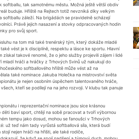
jak softballu, tak samotnému městu. Možná ještě větší obdiv
eál buduje. Hřiště na Rejtech totiž nevzniká díky velkým
a softballu záleží. Na brigádách se pravidelně scházejí
rovolníci. Právě jejich nasazení a stovky odpracovaných hodin
ínky pro svůj sport.
zásluhu na tom má také trenérský tým, který dokáže mladé
také vést je k disciplíně, respektu a lásce ke sportu. Hlavní
získal takové renomé, že o jeho služby projevili zájem i lidé
í mladí hráči a hráčky z Trhových Svinů už nakukují do
ihočeského softballového hřiště může vést až na
ělala také nominace Jakuba Holečka na mistrovství světa
mpionátu je nejen osobním úspěchem talentovaného hráče,
šech, kteří se podílejí na na jeho rozvoji. V klubu tak panuje
ampionátu i reprezentační nominace jsou sice krásnou
e děti baví sport, chtějí na sobě pracovat a tvoří výbornou
jném tempu jako dosud, mohou se fanoušci v Trhových
té: už teď nám tady vyrůstá softballová síla, která budí
jí nejen hráči na hřišti, ale také rodiče,
ně dokazují, že když se spojí nadšení a týmový duch, mohou