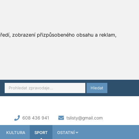
středí, zobrazení přizpůsobeného obsahu a reklam,
Hledat
608 436 941
tslisty@gmail.com
KULTURA
SPORT
OSTATNÍ