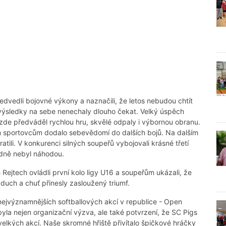
edvedli bojovné výkony a naznačili, že letos nebudou chtít
- výsledky na sebe nenechaly dlouho čekat. Velký úspěch
 zde předváděl rychlou hru, skvělé odpaly i výbornou obranu.
 sportovcům dodalo sebevědomí do dalších bojů. Na dalším
atili. V konkurenci silných soupeřů vybojovali krásné třetí
hodně nebyl náhodou.
 Rejtech ovládli první kolo ligy U16 a soupeřům ukázali, že
duch a chuť přinesly zasloužený triumf.
 nejvýznamnějších softballových akcí v republice - Open
byla nejen organizační výzva, ale také potvrzení, že SC Pigs
elkých akcí. Naše skromné hřiště přivítalo špičkové hráčky