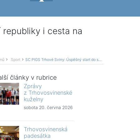
republiky i cesta na
mů
Sport
SC PIGS Trhové Sviny: Úspěšný start do sezóny ,mistrovství republiky i cesta na světový šampionát
lší články v rubrice
Zprávy
z Trhovosvinenské
kuželny
sobota 20. června 2026
Trhovosvinenská
padesátka