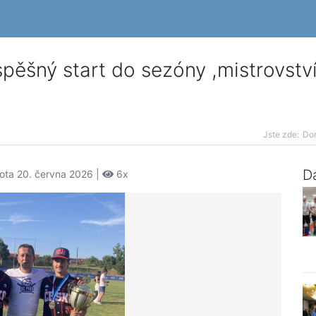
ěšný start do sezóny ,mistrovství 
Jste zde:
Do
Da
ota 20. června 2026 |
6x