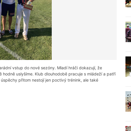
rádní vstup do nové sezóny. Mladí hráči dokazují, že
ě hodně uslyšíme. Klub dlouhodobě pracuje s mládeží a patří
 úspěchy přitom nestojí jen poctivý trénink, ale také