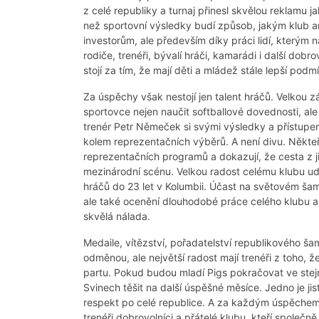
z celé republiky a turnaj přinesl skvělou reklamu 
než sportovní výsledky budí způsob, jakým klub ar
investorům, ale především díky práci lidí, kterým n
rodiče, trenéři, bývalí hráči, kamarádi i další dob
stojí za tím, že mají děti a mládež stále lepší podm
Za úspěchy však nestojí jen talent hráčů. Velkou 
sportovce nejen naučit softballové dovednosti, ale 
trenér Petr Němeček si svými výsledky a přístupem 
kolem reprezentačních výběrů. A není divu. Někteř
reprezentačních programů a dokazují, že cesta z j
mezinárodní scénu. Velkou radost celému klubu ud
hráčů do 23 let v Kolumbii. Účast na světovém ša
ale také ocenění dlouhodobé práce celého klubu a v
skvělá nálada.
Medaile, vítězství, pořadatelství republikového š
odměnou, ale největší radost mají trenéři z toho, ž
partu. Pokud budou mladí Pigs pokračovat ve ste
Svinech těšit na další úspěšné měsíce. Jedno je jis
respekt po celé republice. A za každým úspěchem sto
trenéři,dobrovolníci a přátelé klubu, kteří společ