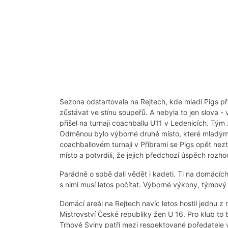
Sezona odstartovala na Rejtech, kde mladí Pigs př
zůstávat ve stínu soupeřů. A nebyla to jen slova 
přišel na turnaji coachballu U11 v Ledenicích. Tým
Odměnou bylo výborné druhé místo, které mladým
coachballovém turnaji v Příbrami se Pigs opět neztr
místo a potvrdili, že jejich předchozí úspěch roz
Parádně o sobě dali vědět i kadeti. Ti na domácích
s nimi musí letos počítat. Výborné výkony, týmový 
Domácí areál na Rejtech navíc letos hostil jednu z
Mistrovství České republiky žen U 16. Pro klub to 
Trhové Sviny patří mezi respektované poředatele v