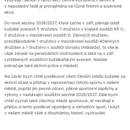
v neposlední řadě je pronajímána na různé firemní a soukromé
akce.
Do nové sezóny 2026/2027, která začne v září, plánuje oddíl
kuželek postavit 5 družstev: 1 družstvo v krajské soutěži KP II.,
2 družstva v meziokresní soutěži 6. členných družstev,
pravděpodobně 1 družstvo v meziokresní soutěži 4členných
družstev a 1 družstvo v soutěži dorostu (mládeže), to vše je
však závislé na personálních možnostech a také na v září
vyhlášených soutěžích kuželkářským svazem. Nadále
pokračuje také aktivní práce s mládeží.
Na závěr bych chtěl poděkovat všem členům oddílu kuželek za
aktivní účast a přístup v reprezentaci tohoto sportu v našem
městě, popřát jim pevné zdraví, pěkné sportovní úspěchy a
výkony v nastávající soutěžní sezóně 2026/2027. Dále bych
chtěl vyzvat také všechny mladé sportovce, ať neváhají a
přijdou si tento poněkud opomíjený a netradiční sport, i když
v našem městě však s dlouholetou historií, vyzkoušet.