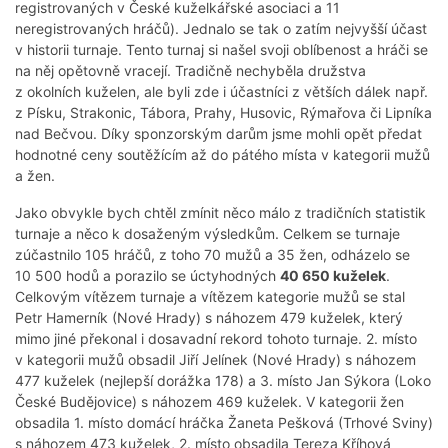
registrovaných v České kuželkářské asociaci a 11
neregistrovaných hráčů). Jednalo se tak o zatím nejvyšší účast
v historii turnaje. Tento turnaj si našel svoji oblíbenost a hráči se
na něj opětovně vracejí. Tradičně nechyběla družstva
z okolních kuželen, ale byli zde i účastníci z větších dálek např.
z Písku, Strakonic, Tábora, Prahy, Husovic, Rýmařova či Lipníka
nad Bečvou. Díky sponzorským darům jsme mohli opět předat
hodnotné ceny soutěžícím až do pátého místa v kategorii mužů
a žen.
Jako obvykle bych chtěl zmínit něco málo z tradičních statistik
turnaje a něco k dosaženým výsledkům. Celkem se turnaje
zúčastnilo 105 hráčů, z toho 70 mužů a 35 žen, odházelo se
10 500 hodů a porazilo se úctyhodných
40 650 kuželek
.
Celkovým vítězem turnaje a vítězem kategorie mužů se stal
Petr Hamerník (Nové Hrady) s náhozem 479 kuželek, který
mimo jiné překonal i dosavadní rekord tohoto turnaje. 2. místo
v kategorii mužů obsadil Jiří Jelínek (Nové Hrady) s náhozem
477 kuželek (nejlepší dorážka 178) a 3. místo Jan Sýkora (Loko
České Budějovice) s náhozem 469 kuželek. V kategorii žen
obsadila 1. místo domácí hráčka Žaneta Pešková (Trhové Sviny)
s náhozem 473 kuželek, 2. místo obsadila Tereza Kříhová