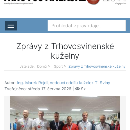
Rozbalit nabídku
Zprávy z Trhovosvinenské
kuželny
Jste zde:
Domů
Sport
Zprávy z Trhovosvinenské kuželny
Autor:
Ing. Marek Rojdl, vedoucí oddílu kuželek T. Sviny
|
Zveřejněno: středa 17. června 2026 |
9x