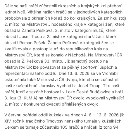
Dále se naši hráči zúčastnili okresních a krajských kol přeborů
jednotlivců. Většina našich hráčů se v jednotlivých kategoriích
probojovala z okresních kol až do kol krajských. Za zmínku stojí
2. místo na Mistrovství Jihočeského kraje v kategorii žen, které
obsadila Žaneta Pešková, 3. místo v kategorii mužů, které
obsadil Josef Troup a 2. místo v kategorii starší žáci, které
obsadil Roman Pešek. Žaneta Pešková v kategorii žen se
kvalifikovala a postoupila až do republikového kola na
Mistrovství ČR, které se konalo v Náchodě. Na Mistrovství ČR
obsadila Ž. Pešková 33. místo. Již samotný postup na
Mistrovství ČR lze považovat za pěkný sportovní úspěch a
reprezentaci našeho oddílu. Dne 13. 6. 2026 se ve Vrchlabí
uskutečnilo také Mistrovství ČR dvojic, kterého se zúčastnili
naši zkušení hráči Jaroslav Vychodil a Josef Troup. Tito naši
hráči, kteří v sezóně hostovali v Loko České Budějovice a hráli
3. ligu (3. KLM A) na Mistrovství ČR dvojic vybojovali vynikající
2. místo v konkurenci dvaceti přihlášených dvojic.
V červnu pořádal oddíl kuželek ve dnech 4. 6. - 13. 6. 2026 již
XIV. ročník tradičního Trhovosvinenského turnaje v kuželkách.
Celkem se turnaje zúčastnilo 105 hráčů a hráček (z toho 94