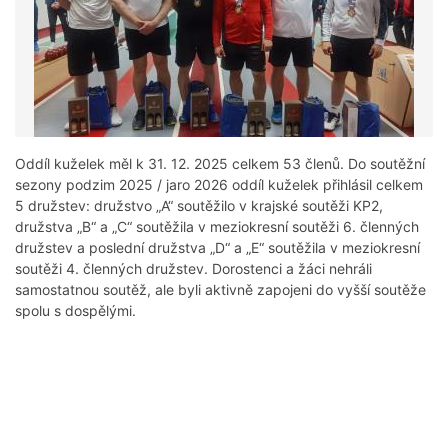
Oddíl kuželek měl k 31. 12. 2025 celkem 53 členů. Do soutěžní
sezony podzim 2025 / jaro 2026 oddíl kuželek přihlásil celkem
5 družstev: družstvo „A“ soutěžilo v krajské soutěži KP2,
družstva „B“ a „C“ soutěžila v meziokresní soutěži 6. členných
družstev a poslední družstva „D“ a „E“ soutěžila v meziokresní
soutěži 4. členných družstev. Dorostenci a žáci nehráli
samostatnou soutěž, ale byli aktivně zapojeni do vyšší soutěže
spolu s dospělými.