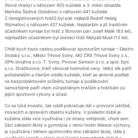
(Nové Hrady) s náhozem 455 kuželek a 3. místo obsadila
Markéta Šedivá (Soběnov) s náhozem 441 kuželek.
Z neregistrovaných hráčů byl pak nejlepší Rudolf Heisig
(Rýmařov) s náhozem 427 kuželek. Nejstarším a již tradičním
účastníkem turnaje byl hráč z Borovan pan Josef Malík (83 let),
nejmladším účastníkem byl domácí hráč Matyáš Musil (13 let).
Chtěl bych touto cestou poděkovat sponzorům turnaje – Elektro
Stráský s.r.o., Město Trhové Sviny, MO ČRS Trhové Sviny z.s.,
GPN strojírna s.r.o. T. Sviny, Pivovar Samson s.r.o. a spol. Epic
s.r.o. Strážkovice, kteří věnovali hodnotné ceny. Velký dík patří
pořadatelům a členům oddílu kuželek, kteří se aktivně podíleli
na bezproblémovém průběhu turnaje a poděkování
samozřejmě patří všem zúčastněným hráčům a hráčkám za
jejich sportovní výkony a účast.
Co se týká investic, tak oddíl pokračuje dál v provozní údržbě,
inovacích a opravách objektu kuželny. V poslední době je
kuželna stále více využívána i ze strany veřejnosti, chodí sem
žáci základní školy a gymnázia v rámci hodin tělesné výchovy,
je využívána i během sportovního dne základní školy, dále ji
využívají i senioři v rámci akcí Centra komunitních aktivit a