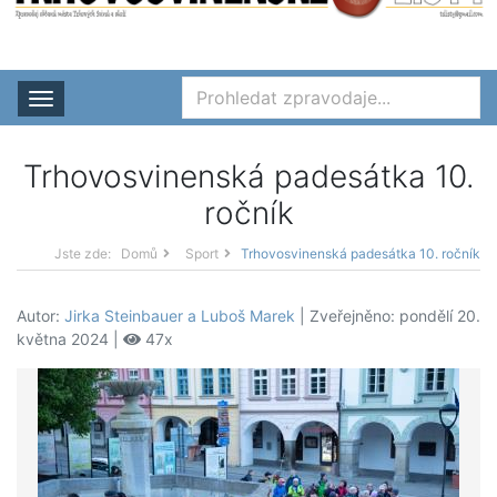
Rozbalit nabídku
Trhovosvinenská padesátka 10.
ročník
Jste zde:
Domů
Sport
Trhovosvinenská padesátka 10. ročník
Autor:
Jirka Steinbauer a Luboš Marek
| Zveřejněno: pondělí 20.
května 2024 |
47x