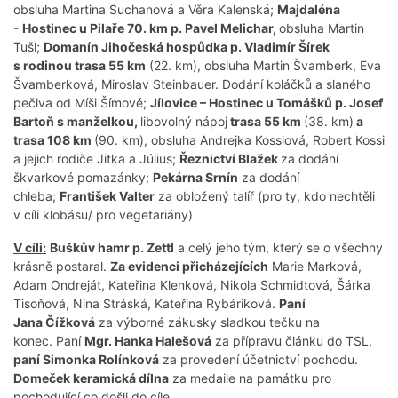
obsluha Martina Suchanová a Věra Kalenská;
Majdaléna
- Hostinec u Pilaře 70. km p. Pavel Melichar,
obsluha Martin
Tušl;
Domanín Jihočeská hospůdka p. Vladimír Šírek
s rodinou trasa 55 km
(22. km), obsluha Martin Švamberk, Eva
Švamberková, Miroslav Steinbauer. Dodání koláčků a slaného
pečiva od Míši Šímové;
Jílovice – Hostinec u Tomášků p. Josef
Bartoň s manželkou,
libovolný nápoj
trasa 55 km
(38. km)
a
trasa 108 km
(90. km), obsluha Andrejka Kossiová, Robert Kossi
a jejich rodiče Jitka a Július;
Řeznictví Blažek
za dodání
škvarkové pomazánky;
Pekárna Srnín
za dodání
chleba;
František Valter
za obložený talíř (pro ty, kdo nechtěli
v cíli klobásu/ pro vegetariány)
V cíli:
Buškův hamr p. Zettl
a celý jeho tým, který se o všechny
krásně postaral.
Za evidenci přicházejících
Marie Marková,
Adam Ondreját, Kateřina Klenková, Nikola Schmidtová, Šárka
Tisoňová, Nina Stráská, Kateřina Rybáriková.
Paní
Jana Čížková
za výborné zákusky sladkou tečku na
konec. Paní
Mgr. Hanka Halešová
za přípravu článku do TSL,
paní Simonka Rolínková
za provedení účetnictví pochodu.
Domeček keramická dílna
za medaile na památku pro
pochodující co došli do cíle.