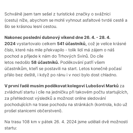
Schválně jsem tam sešel z turistické značky o svážnici
(cestu) níže, abychom se
mohli vyhnout asfaltové tvrdé cestě a
šlo se krásnou lesní cestou.
Nakonec poslední dubnový víkend dne 26. 4. - 28. 4.
2024
vystartovalo celkem
541 účastníků,
což je velice krásné
číslo, které nás mile překvapilo - tolik lidí má zájem o náš
pochod a přijede k nám do Trhových Svinů. Do cíle
letos nedošlo
58
účastníků.
Poděkování patří všem
účastníkům, kteří se postavili na start. Letos konečně počasí
přálo bez deště, i když po ránu i v noci bylo dost chladno.
V první řadě musím poděkovat kolegovi Lubošovi Marků
za
zvládnutí startu i cíle na jedničku při takovém počtu startujících,
za přehlednost výsledků a možnost online sledování
pochodujících na trase pochodu na stránkách (kontrola, kdo už
prošel stanicemi občerstvení).
Na trasu 108 km v pátek 26. 4. 2024 jsme udělali dvě možnosti
startu: