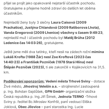
přijel se projít jako opakovaně nejstarší účastník pochodu.
Gratulujeme a přejeme hodně zdraví do dalších let oběma
účastníkům.
Nejmladší ženy byly 3 slečny
Laura Caisová (2009
Prachatice), Justýna Chlandová (2009 Ratiborova Lhota),
Vanda Gregorová (2009 Lhenice) všechny s časem 9:49:23
,
nejmladší muž i účastník pochodu byl
Matěj Brůha (2012
Ledenice čas 14:03:26),
gratulujeme.
Ještě jsme měli dva tatínky, kteří nesli na zádech roční
mimina
Lukáš Krofta (1988 Žár) nesl Zoe Kroftová (2023 čas
14:40:23) a František Pozníček (1978 Stará Hlína) nesl
Štěpán Pozníček (2023),
ti ale zakončili v Kojákovicích na 31,5.
km.
Poděkování sponzorům:
Vedení města Trhové Sviny
- dotace
Živé město,
Jihostroj Velešín a.s.
– strojírenství zastoupená
p. Ing. Bohdan Gajdůšek,
GPN GmbH-
organizační složka
Česká republika p. Ing.Jiří Šimek,
Jednota TERNO
-Trhové
Sviny p. ředitel Bc.Miroslav Konfršt, panÍ vedoucí Eliška
Joklová,
Obec Jílovice
– paní starostka Ing. Lucie