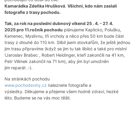
Kamarádka Zdeňka Hrušková
.
Všichni, kdo nám zaslali
fotografie z trasy pochodu.
Tak, za rok na poslední dubnový víkend 25 . 4. - 27. 4.
2025 pro 11.ročník pochodu
plánujeme Kaplicko, Polušku,
Kamenec, Myslivnu, tři vrcholy a něco přes 50 km bude část
trasy z dlouhé do 110 km. Slíbil jsem stovkařům, že ještě jednou
jim trasu připravíme (když se jim tu tak líbilo) a také pro místní
(Jaroslav Brabec , Robert Heidinger, kteří zakončili na 41 km,
Petr Vilímek zakončil na 71 km), aby jim byl umožněn
jim reparát .-).
Na stránkách pochodu
www.pochodsviny.cz
naleznete fotografie a
výsledky. Děkujeme a přejeme všem hodně zdraví, hezké
léto. Budeme se na vás moc těšit.