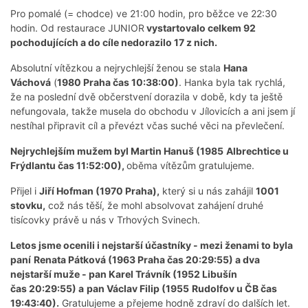
Pro pomalé (= chodce) ve 21:00 hodin, pro běžce ve 22:30
hodin. Od restaurace JUNIOR
vystartovalo celkem 92
pochodujících a do cíle nedorazilo 17 z nich.
Absolutní vítězkou a nejrychlejší ženou se stala
Hana
Váchová
(
1980 Praha čas 10:38:00)
. Hanka byla tak rychlá,
že na poslední dvě občerstvení dorazila v době, kdy ta ještě
nefungovala, takže musela do obchodu v Jílovicích a ani jsem jí
nestíhal připravit cíl a převézt včas suché věci na převlečení.
Nejrychlejším mužem byl Martin Hanuš (1985
Albrechtice u
Frýdlantu čas 11:52:00),
oběma vítězům gratulujeme.
Přijel i
Jiří Hofman (1970 Praha),
který si u nás zahájil
1001
stovku,
což nás těší, že mohl absolvovat zahájení druhé
tisícovky právě u nás v Trhových Svinech.
Letos jsme ocenili i nejstarší účastníky - mezi ženami to byla
paní
Renata Pátková (1963 Praha čas 20:29:55) a dva
nejstarší muže - pan Karel Trávník (1952 Libušín
čas 20:29:55) a
pan Václav Filip (1955
Rudolfov u ČB čas
19:43:40).
Gratulujeme a přejeme hodně zdraví do dalších let.