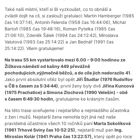
Také naši místní, kteří si šli vyzkoušet, co to obnáší a
zvládli dojít na cíl, si zaslouží gratulaci: Martin Hamberger (1985
čas 14:37:14), Antonín Felenda (1958 čas 16:44:06), Michal
Bartoň (1985 čas 19:48:16), Roman Pytelka (1985 čas
21:06:10), Zdeněk Šálek (1994 čas 24:12:42), Miroslava
Valutová (1993 čas 25:14:22) a Jan Bednář (1991 čas
25:14:22). Všem gratulujeme!
Na trasu 55 km vystartovalo mezi 6.00 – 9:00 hodinou ze
Žižkova náměstí od kašny 449
převážně
pochodujících,výjimečně běžců, a do cíle jich nedorazilo 41
.
Jako první absolutní vítěz byl opět
Jiří Študlar (1976 Rudolfov
u ČB s časem za 5:34:44)
, první ženy byly dvě
Jiřina Kuncová
(1975 Prachatice) a Simona Zlochová (1990 Velešín) - obě
s časem 6:49:30 hodin,
gratulujeme ke krásným časům.
Na této trase oceňujeme i nejstaršího a nejmladšího účastníka
z žen i mužů. Nejstarší žena nemohla být jiná než naše
pravidelná účastnice všech 10 ročníků paní
Marta Sokolíková
(1961 Trhové Sviny čas 10:52:25)
, nejstarší muž pan
Ing.
Miroslav Kolár (1941
Praha
čas 13:22:57),
který opět po roce