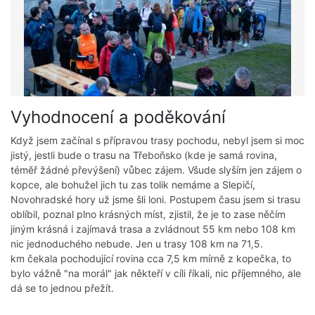
Vyhodnocení a poděkování
Když jsem začínal s přípravou trasy pochodu, nebyl jsem si moc
jistý, jestli bude o trasu na Třeboňsko (kde je samá rovina,
téměř žádné převýšení) vůbec zájem. Všude slyším jen zájem o
kopce, ale bohužel jich tu zas tolik nemáme a Slepičí,
Novohradské hory už jsme šli loni. Postupem času jsem si trasu
oblíbil, poznal plno krásných míst, zjistil, že je to zase něčím
jiným krásná i zajímavá trasa a zvládnout 55 km nebo 108 km
nic jednoduchého nebude. Jen u trasy 108 km na 71,5.
km čekala pochodující rovina cca 7,5 km mírně z kopečka, to
bylo vážně "na morál" jak někteří v cíli říkali, nic příjemného, ale
dá se to jednou přežít.