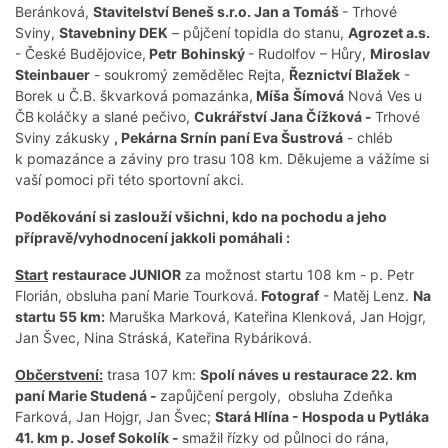
Beránková,
Stavitelství Beneš s.r.o. Jan a Tomáš
- Trhové
Sviny,
Stavebniny DEK
– půjčení topidla do stanu,
Agrozet a.s.
- České Budějovice,
Petr
Bohinský
- Rudolfov – Hůry,
Miroslav
Steinbauer
- soukromý zemědělec Rejta,
Řeznictví Blažek
-
Borek u Č.B. škvarková pomazánka,
Míša
Šímová
Nová Ves u
ČB
koláčky a slané pečivo,
Cukrářství Jana Čížková -
Trhové
Sviny zákusky
, Pekárna Srnín paní Eva Šustrová
- chléb
k pomazánce a záviny pro trasu 108 km. Děkujeme a vážíme si
vaší pomoci při této sportovní akci.
Poděkování si zaslouží všichni, kdo na pochodu a jeho
přípravě/vyhodnocení jakkoli pomáhali :
Start
restaurace JUNIOR
za možnost startu 108 km - p. Petr
Florián, obsluha paní Marie Tourková.
Fotograf
- Matěj Lenz.
Na
startu 55 km:
Maruška Marková, Kateřina Klenková, Jan Hojgr,
Jan Švec, Nina Stráská, Kateřina Rybáriková.
Občerstvení:
trasa 107 km:
Spolí náves u restaurace 22. km
paní Marie Studená -
zapůjčení pergoly,
obsluha Zdeňka
Farková, Jan Hojgr, Jan Švec;
Stará Hlína - Hospoda u Pytláka
41. km p. Josef Sokolík -
smažil řízky od půlnoci do rána,