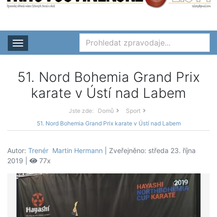
Rozbalit nabídku
51. Nord Bohemia Grand Prix
karate v Ústí nad Labem
Jste zde:
Domů
Sport
51. Nord Bohemia Grand Prix karate v Ústí nad Labem
Autor:
Trenér Martin Hermann
| Zveřejněno: středa 23. října
2019 |
77x