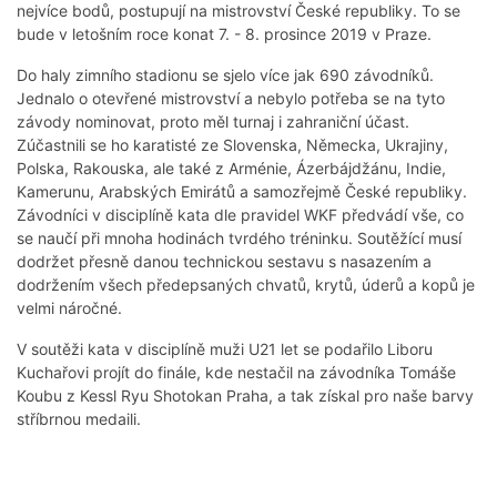
nejvíce bodů, postupují na mistrovství České republiky. To se
bude v letošním roce konat 7. - 8. prosince 2019 v Praze.
Do haly zimního stadionu se sjelo více jak 690 závodníků.
Jednalo o otevřené mistrovství a nebylo potřeba se na tyto
závody nominovat, proto měl turnaj i zahraniční účast.
Zúčastnili se ho karatisté ze Slovenska, Německa, Ukrajiny,
Polska, Rakouska, ale také z Arménie, Ázerbájdžánu, Indie,
Kamerunu, Arabských Emirátů a samozřejmě České republiky.
Závodníci v disciplíně kata dle pravidel WKF předvádí vše, co
se naučí při mnoha hodinách tvrdého tréninku. Soutěžící musí
dodržet přesně danou technickou sestavu s nasazením a
dodržením všech předepsaných chvatů, krytů, úderů a kopů je
velmi náročné.
V soutěži kata v disciplíně muži U21 let se podařilo Liboru
Kuchařovi projít do finále, kde nestačil na závodníka Tomáše
Koubu z Kessl Ryu Shotokan Praha, a tak získal pro naše barvy
stříbrnou medaili.