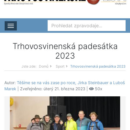
Rozbalit nabídku
Trhovosvinenská padesátka
2023
Jste zde:
Domů
Sport
Trhovosvinenská padesátka 2023
Autor:
Těšíme se na vás zase po roce, Jirka Steinbauer a Luboš
Marek
| Zveřejněno: úterý 21. března 2023 |
50x