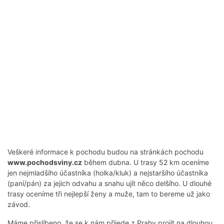
Veškeré informace k pochodu budou na stránkách pochodu
www.pochodsviny.cz
během dubna. U trasy 52 km oceníme
jen nejmladšího účastníka (holka/kluk) a nejstaršího účastníka
(paní/pán) za jejich odvahu a snahu ujít něco delšího. U dlouhé
trasy oceníme tři nejlepší ženy a muže, tam to bereme už jako
závod.
Máme přislíbeno, že se k nám přijede z Prahy projít na dlouhou