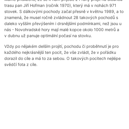
trasu pan Jiří Hofman (ročník 1970), který má v nohách 971
stovek. S dálkovými pochody začal přesně v květnu 1989, a to
znamená, že musel ročně zvládnout 28 takových pochodů s
daleko vyšším převýšením i drsnějšími podmínkami, než jsou u
nás - Novohradské hory mají malé kopce okolo 1000 metrů a
v dubnu už panuje optimální počasí na stovku.
Vždy po nějakém delším projití, pochodu či proběhnutí je pro
každého nejkrásnější ten pocit, že vše zvládl, že v pořádku
dorazil do cíle a má to za sebou. O takových pocitech nejlépe
svědčí fota z cíle.