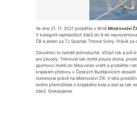
Ve dne 21. 11. 2021 proběhlo v Brně
Mistrovství Č
V kategorii nejmladších žáků do 9 let reprezentov
ČB a jeden za TJ Spartak Trhové Sviny. Právě za
Závodníci to neměli jednoduché. Vždyť rok a půl b
ani závody. Trénovat tak mohli pouze doma, prostř
sportovci mohli do tělocvičen vrátit a proběhlo i le
krajském přeboru v Českých Budějovicích obsadil
nominoval právě na Mistrovství ČR. V této prestižn
svého přemožitele z krajského kola a stal se tak 
žáků. Gratulujeme.