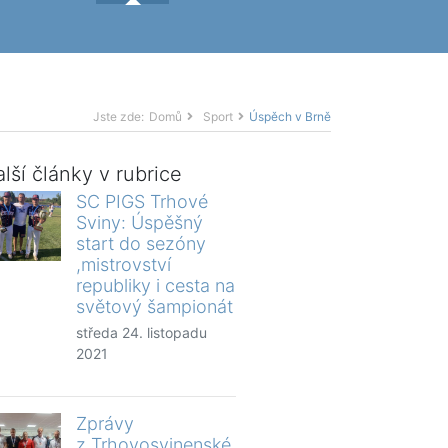
Jste zde:
Domů
Sport
Úspěch v Brně
lší články v rubrice
SC PIGS Trhové
Sviny: Úspěšný
start do sezóny
,mistrovství
republiky i cesta na
světový šampionát
středa 24. listopadu
2021
Zprávy
z Trhovosvinenské