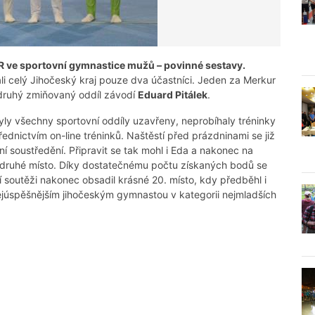
R ve sportovní gymnastice mužů – povinné sestavy.
ali celý Jihočeský kraj pouze dva účastníci. Jeden za Merkur
 druhý zmiňovaný oddíl závodí
Eduard Pitálek
.
yly všechny sportovní oddíly uzavřeny, neprobíhaly tréninky
ednictvím on-line tréninků. Naštěstí před prázdninami se již
tní soustředění. Připravit se tak mohl i Eda a nakonec na
 druhé místo. Díky dostatečnému počtu získaných bodů se
í soutěži nakonec obsadil krásné 20. místo, kdy předběhl i
nejúspěšnějším jihočeským gymnastou v kategorii nejmladších