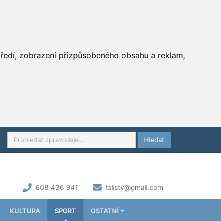
středí, zobrazení přizpůsobeného obsahu a reklam,
Hledat
608 436 941
tslisty@gmail.com
KULTURA
SPORT
OSTATNÍ