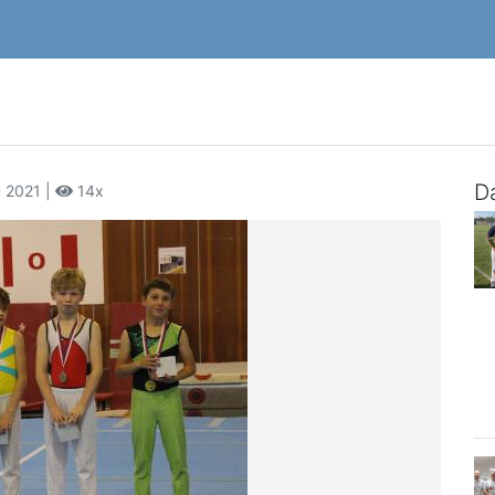
Da
u 2021 |
14x