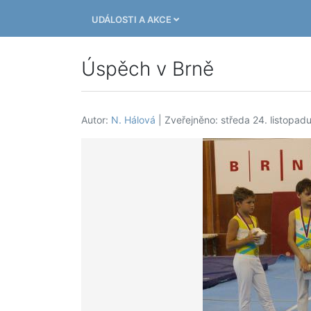
UDÁLOSTI A AKCE
Úspěch v Brně
Autor:
N. Hálová
| Zveřejněno: středa 24. listopad