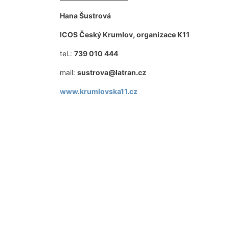
Hana Šustrová
ICOS Český Krumlov, organizace K11
tel.:
739 010 444
mail:
sustrova@latran.cz
www.krumlovska11.cz