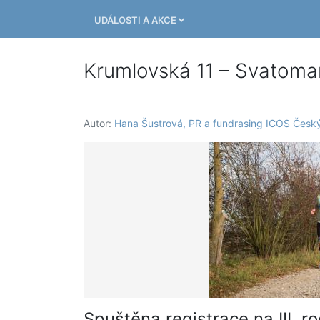
UDÁLOSTI A AKCE
Krumlovská 11 – Svatoma
Autor:
Hana Šustrová, PR a fundrasing ICOS Český
Spuštěna registrace na III. ro