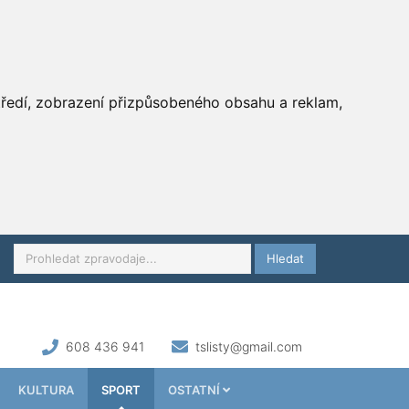
středí, zobrazení přizpůsobeného obsahu a reklam,
Hledat
608 436 941
tslisty@gmail.com
KULTURA
SPORT
OSTATNÍ