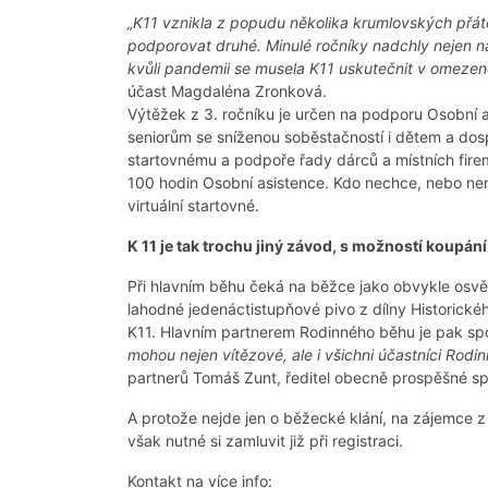
„K11 vznikla z popudu několika krumlovských přáte
podporovat druhé. Minulé ročníky nadchly nejen nás
kvůli pandemii se musela K11 uskutečnit v omezené
účast Magdaléna Zronková.
Výtěžek z 3. ročníku je určen na podporu Osobní a
seniorům se sníženou soběstačností i dětem a dosp
startovnému a podpoře řady dárců a místních firem 
100 hodin Osobní asistence. Kdo nechce, nebo ne
virtuální startovné.
K 11 je tak trochu jiný závod, s možností koupán
Při hlavním běhu čeká na běžce jako obvykle osvě
lahodné jedenáctistupňové pivo z dílny Historické
K11. Hlavním partnerem Rodinného běhu je pak sp
mohou nejen vítězové, ale i všichni účastníci Rodi
partnerů Tomáš Zunt, ředitel obecně prospěšné sp
A protože nejde jen o běžecké klání, na zájemce z 
však nutné si zamluvit již při registraci.
Kontakt na více info: