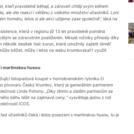
l, kteří pravidelně běhají, a zároveň chtějí svým během
, ale dle reakcí i většinu z velkého množství účastníků. Loni
m formátu, letos si ale akci užijeme zase společně“,
láká na
sistence, která v regionu již 13 let pravidelně pomáhá
ělým se zdravotním postižením. Minulé ročníky přinesly díky
několik desítek tisíc korun, které umožnily zajistit téměř
může běžet, může i letos na webu krumlovska11 využít
í i martinskou husou
žující listopadová koupel v hornobranském rybníku či
ho pivovaru Český Krumlov, který je generálním partnerem
olečnost Linde Pohony
.
„
Díky těmto a dalším partnerům se
nného běhu těšit na zajímavé ceny,“
vysvětluje jednu z rolí
olečnosti ICOS.
řad účastníků čeká i letos posezení s martinskou husou, tu je