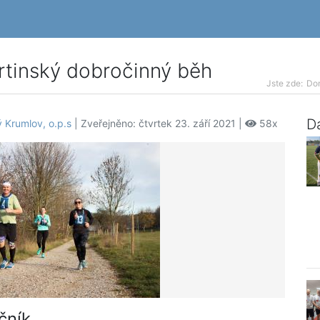
rtinský dobročinný běh
Jste zde:
Do
Da
 Krumlov, o.p.s
| Zveřejněno: čtvrtek 23. září 2021 |
58x
čník