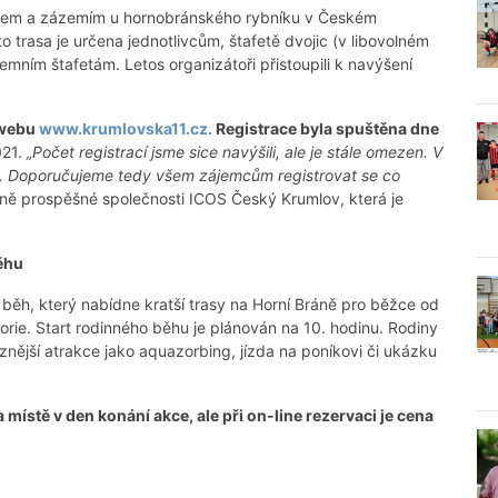
cílem a zázemím u hornobránského rybníku v Českém
o trasa je určena jednotlivcům, štafetě dvojic (v libovolném
iremním štafetám. Letos organizátoři přistoupili k navýšení
 webu
www.krumlovska11.cz
.
Registrace byla spuštěna dne
021.
„Počet registrací jsme sice navýšili, ale je stále omezen. V
y. Doporučujeme tedy všem zájemcům registrovat se co
ě prospěšné společnosti ICOS Český Krumlov, která je
ěhu
běh, který nabídne kratší trasy na Horní Bráně pro běžce od
orie. Start rodinného běhu je plánován na 10. hodinu. Rodiny
ůznější atrakce jako aquazorbing, jízda na poníkovi či ukázku
místě v den konání akce, ale při on-line rezervaci je cena