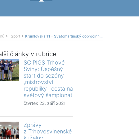
mů
Sport
Krumlovská 11 – Svatomartinský dobročinný běh
lší články v rubrice
SC PIGS Trhové
Sviny: Úspěšný
start do sezóny
,mistrovství
republiky i cesta na
světový šampionát
čtvrtek 23. září 2021
Zprávy
z Trhovosvinenské
kuželny