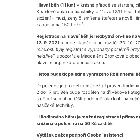
Hlavní běh (11 km)
v krásné přírodě se startem, 
Krumlově čeká na účastníky 7. 11. ve 12.11 hod. Tat
složení – muži, ženy či smíšená štafeta) a nově i f
kapacity na 150 běžců.
Registrace na hlavní běh je nezbytná on-line na
13. 9. 2021
a bude ukončena nejpozději 30. 10. 2
minulosti byly registrace vyprodány poměrně brz
nejdříve“
, upozorňuje Magdaléna Zronková z obecn
hlavním organizátorem celé akce.
I letos bude dopoledne vyhrazeno Rodinnému b
Dopoledne je pro děti a mládež připraven Rodinný 
2 do 17 let. Běh bude rozdělen na tři věkové kateg
s dětmi se mohou těšit podobně jako loni i na nejr
hasičské techniky.
U Rodinného běhu je možná registrace i přímo na 
snížena o polovinu na 50 Kč za dítě.
Výtěžek z akce podpoří Osobní asistenci