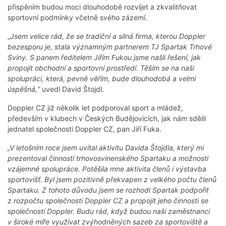
přispěním budou moci dlouhodobě rozvíjet a zkvalitňovat
sportovní podmínky včetně svého zázemí.
„
Jsem velice rád, že se tradiční a silná firma, kterou Doppler
bezesporu je, stala významným partnerem TJ Spartak Trhové
Sviny. S panem ředitelem Jiřím Fukou jsme našli řešení, jak
propojit obchodní a sportovní prostředí. Těším se na naši
spolupráci, která, pevně věřím, bude dlouhodobá a velmi
úspěšná,“
uvedl David Štojdl.
Doppler CZ již několik let podporoval sport a mládež,
především v klubech v Českých Budějovicích, jak nám sdělil
jednatel společnosti Doppler CZ, pan Jiří Fuka.
„V letošním roce jsem uvítal aktivitu Davida Štojdla, který mi
prezentoval činnosti trhovosvinenského Spartaku a možnosti
vzájemné spolupráce. Potěšila mne aktivita členů i výstavba
sportovišť. Byl jsem pozitivně překvapen z velkého počtu členů
Spartaku. Z tohoto důvodu jsem se rozhodl Spartak podpořit
z rozpočtu společnosti Doppler CZ a propojit jeho činnosti se
společností Doppler. Budu rád, když budou naši zaměstnanci
v široké míře využívat zvýhodněných sazeb za sportoviště a