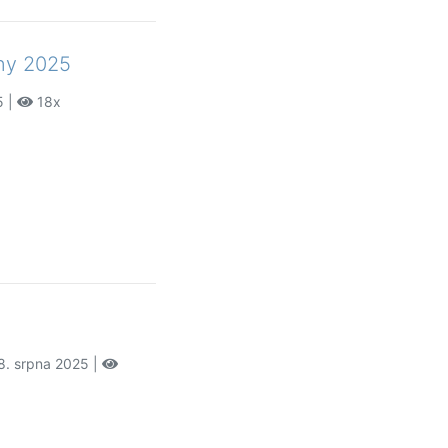
iny 2025
5 |
18x
8. srpna 2025 |