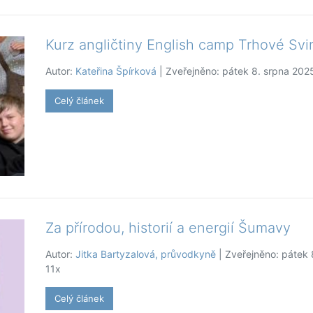
Kurz angličtiny English camp Trhové Sv
Autor:
Kateřina Špírková
| Zveřejněno: pátek 8. srpna 202
Celý článek
Za přírodou, historií a energií Šumavy
Autor:
Jitka Bartyzalová, průvodkyně
| Zveřejněno: pátek 
11x
Celý článek