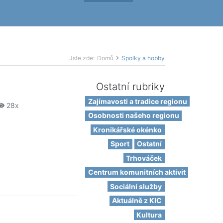
Jste zde:
Domů
Spolky a hobby
Ostatní rubriky
Zajímavosti a tradice regionu
28x
Osobnosti našeho regionu
Kronikářské okénko
Sport
Ostatní
Trhováček
Centrum komunitních aktivit
Sociální služby
Aktuálně z KIC
Kultura