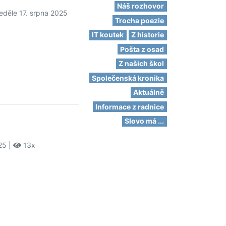
Náš rozhovor
eděle 17. srpna 2025
Trocha poezie
IT koutek
Z historie
Pošta z osad
Z našich škol
Společenská kronika
Aktuálně
Informace z radnice
Slovo má ...
25 |
13x