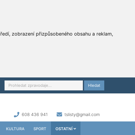
středí, zobrazení přizpůsobeného obsahu a reklam,
Hledat
608 436 941
tslisty@gmail.com
KULTURA
SPORT
OSTATNÍ