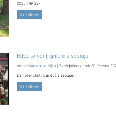
2025 |
22x
Celý článek
Když to voní, griluje a spojuje
Autor:
Vladimír Matějka
| Zveřejněno: pátek 20. června 20
Den plný chutí, úsměvů a setkání.
Celý článek