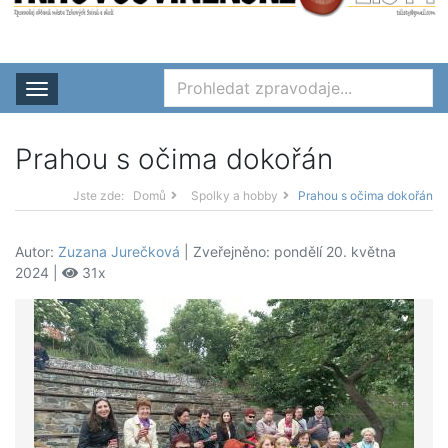
Rozbalit nabídku
Prahou s očima dokořán
Jste zde:
Domů
Spolky a hobby
Prahou s očima dokořán
Autor:
Zuzana Jurečková
| Zveřejněno: pondělí 20. května
2024 |
31x