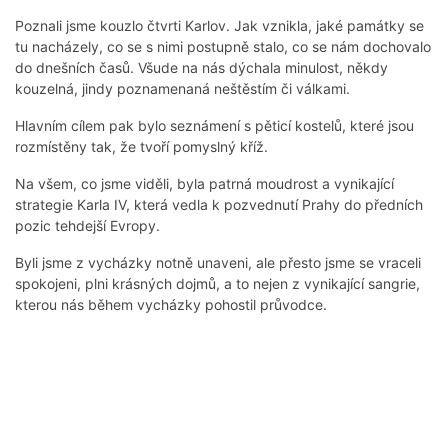
Poznali jsme kouzlo čtvrti Karlov. Jak vznikla, jaké památky se
tu nacházely, co se s nimi postupně stalo, co se nám dochovalo
do dnešních časů. Všude na nás dýchala minulost, někdy
kouzelná, jindy poznamenaná neštěstím či válkami.
Hlavním cílem pak bylo seznámení s pěticí kostelů, které jsou
rozmístěny tak, že tvoří pomyslný kříž.
Na všem, co jsme viděli, byla patrná moudrost a vynikající
strategie Karla IV, která vedla k pozvednutí Prahy do předních
pozic tehdejší Evropy.
Byli jsme z vycházky notně unaveni, ale přesto jsme se vraceli
spokojeni, plni krásných dojmů, a to nejen z vynikající sangrie,
kterou nás během vycházky pohostil průvodce.