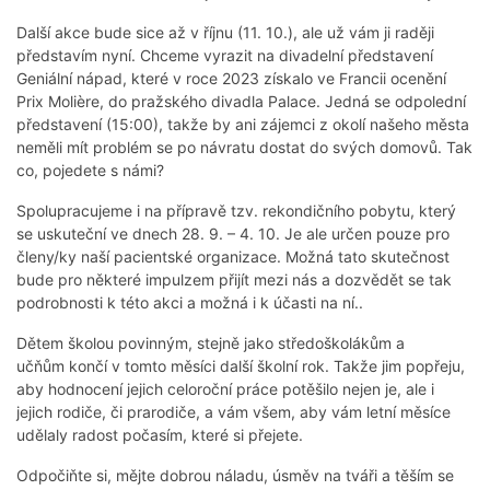
Další akce bude sice až v říjnu (11. 10.), ale už vám ji raději
představím nyní. Chceme vyrazit na divadelní představení
Geniální nápad, které v roce 2023 získalo ve Francii ocenění
Prix Molière, do pražského divadla Palace. Jedná se odpolední
představení (15:00), takže by ani zájemci z okolí našeho města
neměli mít problém se po návratu dostat do svých domovů. Tak
co, pojedete s námi?
Spolupracujeme i na přípravě tzv. rekondičního pobytu, který
se uskuteční ve dnech 28. 9. – 4. 10. Je ale určen pouze pro
členy/ky naší pacientské organizace. Možná tato skutečnost
bude pro některé impulzem přijít mezi nás a dozvědět se tak
podrobnosti k této akci a možná i k účasti na ní..
Dětem školou povinným, stejně jako středoškolákům a
učňům končí v tomto měsíci další školní rok. Takže jim popřeju,
aby hodnocení jejich celoroční práce potěšilo nejen je, ale i
jejich rodiče, či prarodiče, a vám všem, aby vám letní měsíce
udělaly radost počasím, které si přejete.
Odpočiňte si, mějte dobrou náladu, úsměv na tváři a těším se