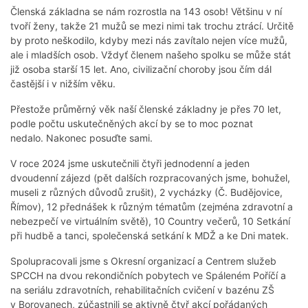
Členská základna se nám rozrostla na 143 osob! Většinu v ní
tvoří ženy, takže 21 mužů se mezi nimi tak trochu ztrácí. Určitě
by proto neškodilo, kdyby mezi nás zavítalo nejen více mužů,
ale i mladších osob. Vždyť členem našeho spolku se může stát
již osoba starší 15 let. Ano, civilizační choroby jsou čím dál
častější i v nižším věku.
Přestože průměrný věk naší členské základny je přes 70 let,
podle počtu uskutečněných akcí by se to moc poznat
nedalo. Nakonec posuďte sami.
V roce 2024 jsme uskutečnili čtyři jednodenní a jeden
dvoudenní zájezd (pět dalších rozpracovaných jsme, bohužel,
museli z různých důvodů zrušit), 2 vycházky (Č. Budějovice,
Římov), 12 přednášek k různým tématům (zejména zdravotní a
nebezpečí ve virtuálním světě), 10 Country večerů, 10 Setkání
při hudbě a tanci, společenská setkání k MDŽ a ke Dni matek.
Spolupracovali jsme s Okresní organizací a Centrem služeb
SPCCH na dvou rekondičních pobytech ve Spáleném Poříčí a
na seriálu zdravotních, rehabilitačních cvičení v bazénu ZŠ
v Borovanech, zúčastnili se aktivně čtyř akcí pořádaných