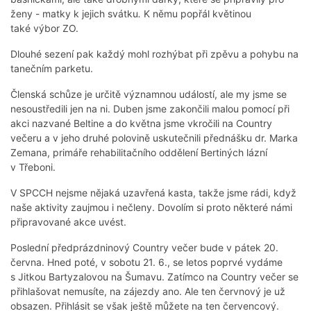
ženy - matky k jejich svátku
.
K němu popřál květinou
také výbor ZO.
Dlouhé sezení pak každý mohl rozhýbat při zpěvu a pohybu na
tanečním parketu.
Členská schůze je určitě významnou událostí, ale my jsme se
nesoustředili jen na ni. Duben jsme zakončili malou pomocí při
akci nazvané Beltine a do května jsme vkročili na Country
večeru a v jeho druhé polovině uskutečnili přednášku dr. Marka
Zemana, primáře rehabilitačního oddělení Bertiných lázní
v Třeboni.
V SPCCH nejsme nějaká uzavřená kasta, takže jsme rádi, když
naše aktivity zaujmou i nečleny. Dovolím si proto některé námi
připravované akce uvést.
Poslední předprázdninový Country večer bude v pátek 20.
června. Hned poté, v sobotu 21. 6., se letos poprvé vydáme
s Jitkou Bartyzalovou na Šumavu. Zatímco na Country večer se
přihlašovat nemusíte, na zájezdy ano. Ale ten červnový je už
obsazen. Přihlásit se však ještě můžete na ten červencový.