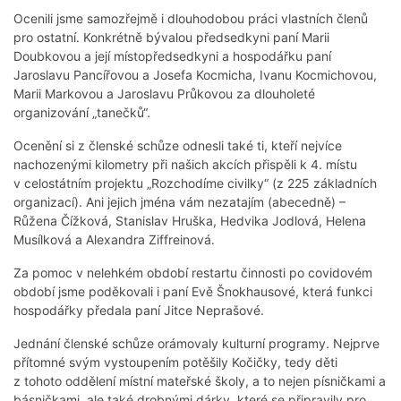
Ocenili jsme samozřejmě i dlouhodobou práci vlastních členů
pro ostatní. Konkrétně bývalou předsedkyni paní Marii
Doubkovou a její místopředsedkyni a hospodářku paní
Jaroslavu Pancířovou a Josefa Kocmicha, Ivanu Kocmichovou,
Marii Markovou a Jaroslavu Průkovou za dlouholeté
organizování „tanečků“.
Ocenění si z členské schůze odnesli také ti, kteří nejvíce
nachozenými kilometry při našich akcích přispěli k 4. místu
v celostátním projektu „Rozchodíme civilky“ (z 225 základních
organizací). Ani jejich jména vám nezatajím (abecedně) –
Růžena Čížková, Stanislav Hruška, Hedvika Jodlová, Helena
Musílková a Alexandra Ziffreinová.
Za pomoc v nelehkém období restartu činnosti po covidovém
období jsme poděkovali i paní Evě Šnokhausové, která funkci
hospodářky předala paní Jitce Neprašové.
Jednání členské schůze orámovaly kulturní programy. Nejprve
přítomné svým vystoupením potěšily Kočičky, tedy děti
z tohoto oddělení místní mateřské školy, a to nejen písničkami a
básničkami, ale také drobnými dárky, které se připravily pro