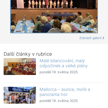
Zobrazit galerii
Další články v rubrice
Malé bilancování, malý
odpočinek a velké plány
pondělí 19. května 2025
Mallorca – slunce, moře a
panorama hor
pondělí 19. května 2025