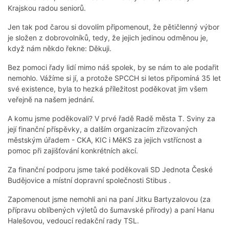
Krajskou radou seniorů.
Jen tak pod čarou si dovolím připomenout, že pětičlenný výbor
je složen z dobrovolníků, tedy, že jejich jedinou odměnou je,
když nám někdo řekne: Děkuji.
Bez pomoci řady lidí mimo náš spolek, by se nám to ale podařit
nemohlo. Vážíme si jí, a protože SPCCH si letos připomíná 35 let
své existence, byla to hezká příležitost poděkovat jim všem
veřejně na našem jednání.
A komu jsme poděkovali? V prvé řadě Radě města T. Sviny za
její finanční příspěvky, a dalším organizacím zřizovaných
městským úřadem - CKA, KIC i MěKS za jejich vstřícnost a
pomoc při zajišťování konkrétních akcí.
Za finanční podporu jsme také poděkovali SD Jednota České
Budějovice a místní dopravní společnosti Stibus .
Zapomenout jsme nemohli ani na paní Jitku Bartyzalovou (za
přípravu oblíbených výletů do šumavské přírody) a paní Hanu
Halešovou, vedoucí redakční rady TSL.