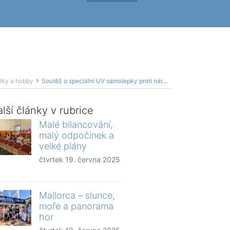
lky a hobby
Soutěž o speciální UV samolepky proti nárazu ptáků
lší články v rubrice
Malé bilancování,
malý odpočinek a
velké plány
čtvrtek 19. června 2025
Mallorca – slunce,
moře a panorama
hor