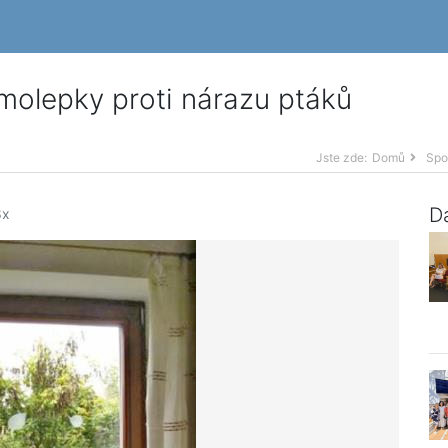
molepky proti nárazu ptáků
Jste zde:
Domů
Spo
Da
x