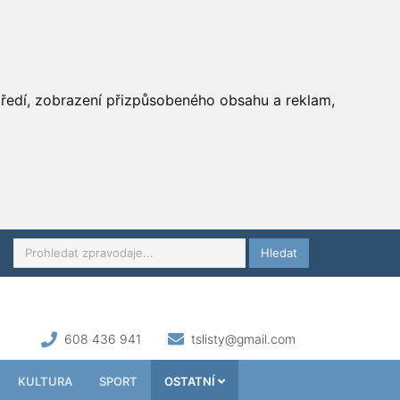
středí, zobrazení přizpůsobeného obsahu a reklam,
Hledat
608 436 941
tslisty@gmail.com
KULTURA
SPORT
OSTATNÍ