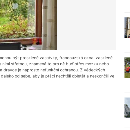
 mohou být prosklené zastávky, francouzská okna, zasklené
s nimi střetnou, znamená to pro ně buď otřes mozku nebo
epka dravce je naprosto nefunkční ochranou. Z vědeckých
leko od sebe, aby je ptáci nechtěli obletět a neskončili ve