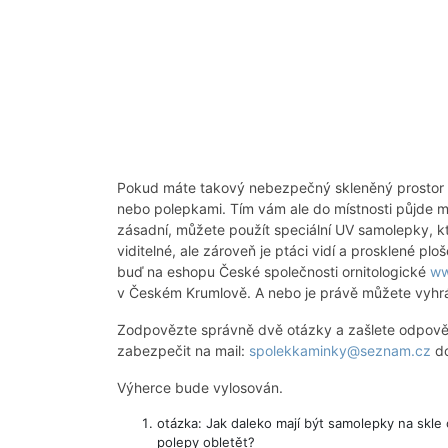
Pokud máte takový nebezpečný skleněný prostor d
nebo polepkami. Tím vám ale do místnosti půjde mé
zásadní, můžete použít speciální UV samolepky, kte
viditelné, ale zároveň je ptáci vidí a prosklené plo
buď na eshopu České společnosti ornitologické
ww
v Českém Krumlově. A nebo je právě můžete vyhrá
Zodpovězte správně dvě otázky a zašlete odpovědi
zabezpečit na mail:
spolekkaminky@seznam.cz
do
Výherce bude vylosován.
otázka: Jak daleko mají být samolepky na skle
polepy obletět?