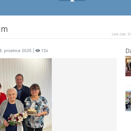
ám
Jste zde:
D
Da
4. prosince 2025 |
13x