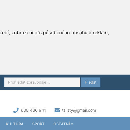
středí, zobrazení přizpůsobeného obsahu a reklam,
Hledat
608 436 941
tslisty@gmail.com
KULTURA
SPORT
OSTATNÍ