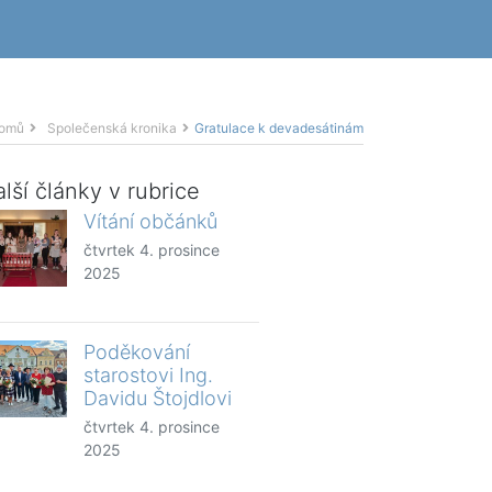
omů
Společenská kronika
Gratulace k devadesátinám
lší články v rubrice
Vítání občánků
čtvrtek 4. prosince
2025
Poděkování
starostovi Ing.
Davidu Štojdlovi
čtvrtek 4. prosince
2025