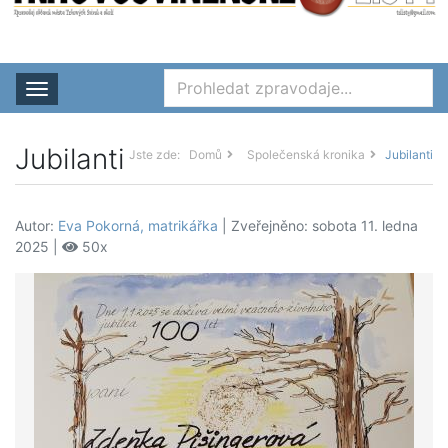
Rozbalit nabídku
Jubilanti
Jste zde:
Domů
Společenská kronika
Jubilanti
Autor:
Eva Pokorná, matrikářka
| Zveřejněno: sobota 11. ledna
2025 |
50x