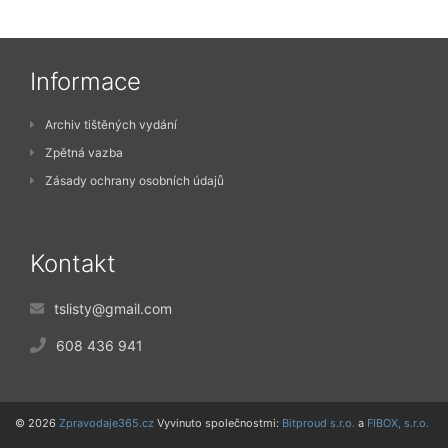
Informace
Archiv tištěných vydání
Zpětná vazba
Zásady ochrany osobních údajů
Kontakt
tslisty@gmail.com
608 436 941
© 2026
Zpravodaje365.cz
Vyvinuto společnostmi:
Bitproud s.r.o.
a
FIBOX, s.r.o.