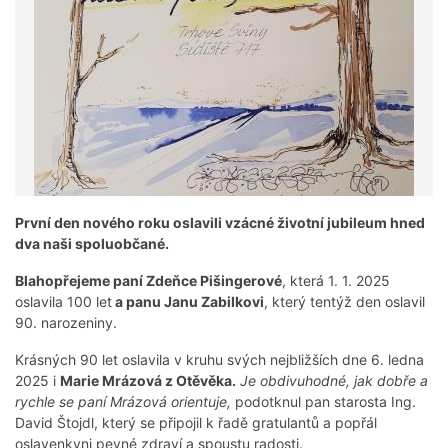
První den nového roku oslavili vzácné životní jubileum hned
dva naši spoluobčané.
Blahopřejeme paní Zdeňce Pišingerové
, která 1. 1. 2025
oslavila 100 let
a panu Janu Zabilkovi
, který tentýž den oslavil
90. narozeniny.
Krásných 90 let oslavila v kruhu svých nejbližších dne 6. ledna
2025 i
Marie Mrázová z Otěvěka.
Je obdivuhodné, jak dobře a
rychle se paní Mrázová orientuje,
podotknul pan starosta Ing.
David Štojdl, který se připojil k řadě gratulantů a popřál
oslavenkyni pevné zdraví a spoustu radosti.