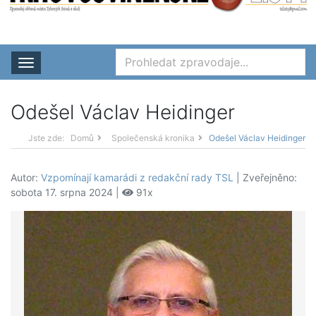
Rozbalit nabídku
Odešel Václav Heidinger
Jste zde:
Domů
Společenská kronika
Odešel Václav Heidinger
Autor:
Vzpomínají kamarádi z redakční rady TSL
| Zveřejněno:
sobota 17. srpna 2024 |
91x