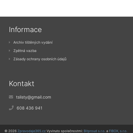
Informace
Archiv tištěných vydání
Zpětná vazba
Zásady ochrany osobních údajů
Kontakt
tslisty@gmail.com
608 436 941
© 2026
Zpravodaje365.cz
Vyvinuto společnostmi:
Bitproud s.r.o.
a
FIBOX, s.r.o.