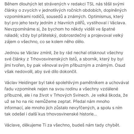
Během dlouhých let strávených v redakci TSL nás těšil svými
články o zvycích v jednotlivých ročních obdobích, doplněných
vzpomínkami rodičů, sousedů a známých. Optimismus, který
byl pro jeho texty jedním z hlavních pilířů, vystihoval i Václava.
Nevzpomínáme si, že bychom ho někdy viděli ve špatné
náladě; vždy byl přátelský, dobrosrdečný a projevoval velký
zájem o všechno, co se kolem něho dělo.
Jednou se Václav zmínil, že by rád nechal otisknout všechny
své články z Trhovosvinenských listů, a sborník, který by byl
jimi tvořen, by pak věnoval svým příbuzným a známým. Osud
však nedovolil, aby své dílo dokončil.
Václav Heidinger byl také spolehlivým pamětníkem a uchovával
řadu vzpomínek nejen na svou rodinu a všechny vzdálené
příbuzné, ale i na život v Trhových Svinech. Je velká škoda, že
už se ho na nic nemůžeme zeptat. Předal nám mnoho
informací, ale mnoho jich zůstalo nevyřčených, a spolu s ním
tak odešel i další kus trhovosvinenské historie…
Václave, děkujeme Ti za všechno, budeš nám tady chybět.