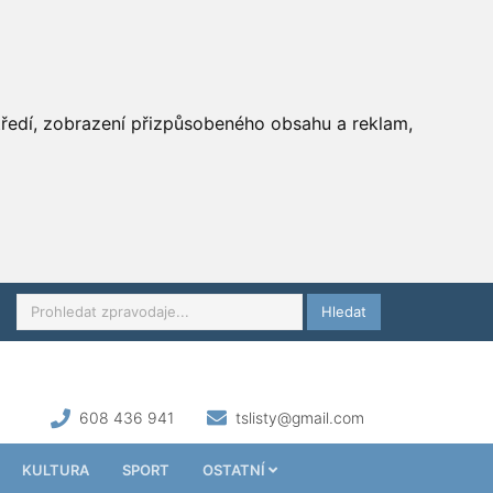
středí, zobrazení přizpůsobeného obsahu a reklam,
Hledat
608 436 941
tslisty@gmail.com
KULTURA
SPORT
OSTATNÍ