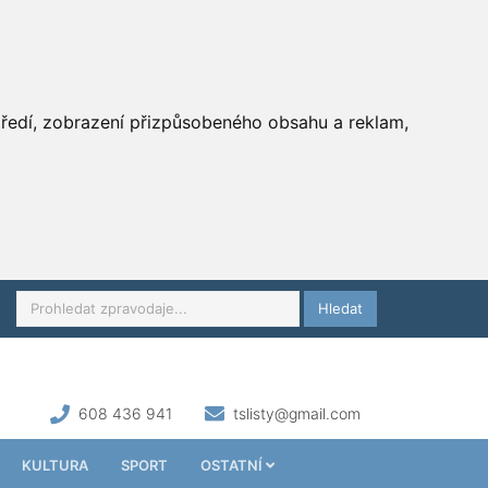
středí, zobrazení přizpůsobeného obsahu a reklam,
Hledat
608 436 941
tslisty@gmail.com
KULTURA
SPORT
OSTATNÍ