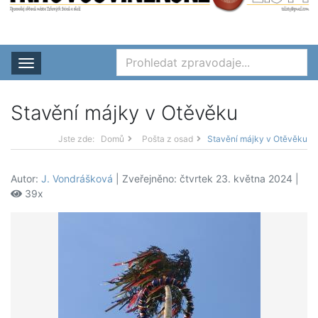
Rozbalit nabídku
Stavění májky v Otěvěku
Jste zde:
Domů
Pošta z osad
Stavění májky v Otěvěku
Autor:
J. Vondrášková
| Zveřejněno: čtvrtek 23. května 2024 |
39x