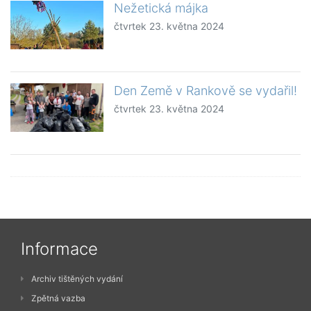
Nežetická májka
čtvrtek 23. května 2024
Den Země v Rankově se vydařil!
čtvrtek 23. května 2024
Informace
Archiv tištěných vydání
Zpětná vazba