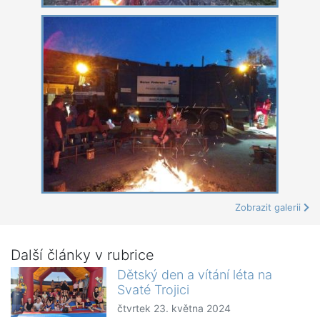
Zobrazit galerii
Další články v rubrice
Dětský den a vítání léta na
Svaté Trojici
čtvrtek 23. května 2024