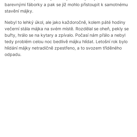
barevnými fáborky a pak se již mohlo přistoupit k samotnému
stavění májky.
Nebyl to lehký úkol, ale jako každoročně, kolem páté hodiny
večerní stála májka na svém místě. Rozdělal se oheň, pekly se
buřty, hrálo se na kytary a zpívalo. Počasí nám přálo a nebyl
tedy problém celou noc bedlivě májku hlídat. Letošní rok bylo
hlídání májky netradičně zpestřeno, a to svozem tříděného
odpadu.