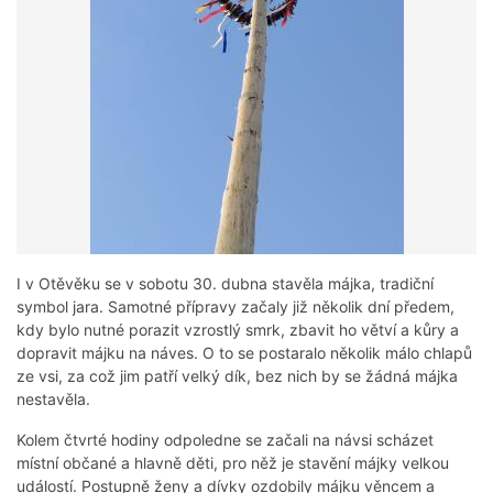
I v Otěvěku se v sobotu 30. dubna stavěla májka, tradiční
symbol jara. Samotné přípravy začaly již několik dní předem,
kdy bylo nutné porazit vzrostlý smrk, zbavit ho větví a kůry a
dopravit májku na náves. O to se postaralo několik málo chlapů
ze vsi, za což jim patří velký dík, bez nich by se žádná májka
nestavěla.
Kolem čtvrté hodiny odpoledne se začali na návsi scházet
místní občané a hlavně děti, pro něž je stavění májky velkou
událostí. Postupně ženy a dívky ozdobily májku věncem a