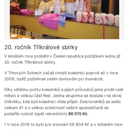
20. ročník Tříkrálové sbírky
V letošním roce proběhl v České republice počátkem ledna již
20. ročník Tříkrálové sbírky.
V Trhových Svinech začali chodit koledníci poprvé až v roce
2009, tudíž požehnali vašim domovům po dvanácté.
Díky většímu počtu koledníků a jejich průvodců jsme prošli celé
město a velkou část Rejt. Jedna skupinka se dostala i na okraj
Otěvěku, kde byli koledníci vřele přijati. Dobrovolníků se sešlo
celkem 41 a s velkou srdečností našich spoluobčanů se
podařilo vybrat (opět rekordních)
86 515 Kč.
( V roce 2018 to bylo pro srovnání 56 804 Kč a v loňském roce