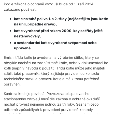
Podle zákona o ochraně ovzduší bude od 1. září 2024
zakázáno používat:
kotle na tuhá paliva 1. a 2. třídy (nejčastěji to jsou kotle
na uhlí, případně dřevo),
kotle vyrobené před rokem 2000, kdy se třídy ještě
nestanovovaly,
a nestandardní kotle vyrobené svépomocí nebo
upravené.
Emisní třída kotle je uvedena na výrobním štítku, který se
obvykle nachází na zadní straně kotle, nebo v dokumentaci ke
kotli (např. v návodu k použití). Třídu kotle může jeho majiteli
sdělit také pracovník, který zajišťuje pravidelnou kontrolu
technického stavu a provozu kotle a má k tomu potřebná
oprávnění.
Kontrola kotle je povinná. Provozovatel spalovacího
stacionárního zdroje ji musí dle zákona o ochraně ovzduší
nechat provést nejméně jednou za tři roky. Seznam osob
odborně způsobilých k provedení pravidelné kontroly