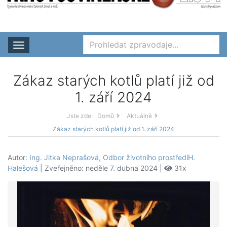
Rozbalit nabídku
Zákaz starých kotlů platí již od
1. září 2024
Jste zde:
Domů
Aktuálně
Zákaz starých kotlů platí již od 1. září 2024
Autor:
Ing. Jitka Neprašová, Odbor životního prostředíH.
Halešová
| Zveřejněno: neděle 7. dubna 2024 |
31x