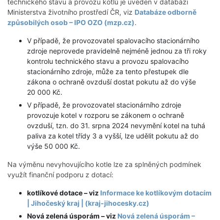
technického stavu a provozu kotlů je uveden v databázi
Ministerstva životního prostředí ČR, viz
Databáze odborně
způsobilých osob – IPO OZO (mzp.cz)
.
V případě, že provozovatel spalovacího stacionárního
zdroje neprovede pravidelně nejméně jednou za tři roky
kontrolu technického stavu a provozu spalovacího
stacionárního zdroje, může za tento přestupek dle
zákona o ochraně ovzduší dostat pokutu až do výše
20 000 Kč.
V případě, že provozovatel stacionárního zdroje
provozuje kotel v rozporu se zákonem o ochraně
ovzduší, tzn. do 31. srpna 2024 nevymění kotel na tuhá
paliva za kotel třídy 3 a vyšší, lze udělit pokutu až do
výše 50 000 Kč.
Na výměnu nevyhovujícího kotle lze za splněných podmínek
využít finanční podporu z dotací:
kotlíkové dotace – viz
Informace ke kotlíkovým dotacím
| Jihočeský kraj | (kraj-jihocesky.cz)
Nová zelená úsporám – viz
Nová zelená úsporám –