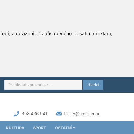
středí, zobrazení přizpůsobeného obsahu a reklam,
Hledat
608 436 941
tslisty@gmail.com
KULTURA
SPORT
OSTATNÍ