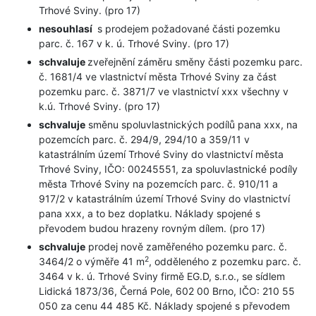
Trhové Sviny. (pro 17)
nesouhlasí
s prodejem požadované části pozemku
parc. č. 167 v k. ú. Trhové Sviny. (pro 17)
schvaluje
zveřejnění záměru směny části pozemku parc.
č. 1681/4 ve vlastnictví města Trhové Sviny za část
pozemku parc. č. 3871/7 ve vlastnictví xxx všechny v
k.ú. Trhové Sviny. (pro 17)
schvaluje
směnu spoluvlastnických podílů pana xxx, na
pozemcích parc. č. 294/9, 294/10 a 359/11 v
katastrálním území Trhové Sviny do vlastnictví města
Trhové Sviny, IČO: 00245551, za spoluvlastnické podíly
města Trhové Sviny na pozemcích parc. č. 910/11 a
917/2 v katastrálním území Trhové Sviny do vlastnictví
pana xxx, a to bez doplatku. Náklady spojené s
převodem budou hrazeny rovným dílem. (pro 17)
schvaluje
prodej nově zaměřeného pozemku parc. č.
2
3464/2 o výměře 41 m
, odděleného z pozemku parc. č.
3464 v k. ú. Trhové Sviny firmě EG.D, s.r.o., se sídlem
Lidická 1873/36, Černá Pole, 602 00 Brno, IČO: 210 55
050 za cenu 44 485 Kč. Náklady spojené s převodem