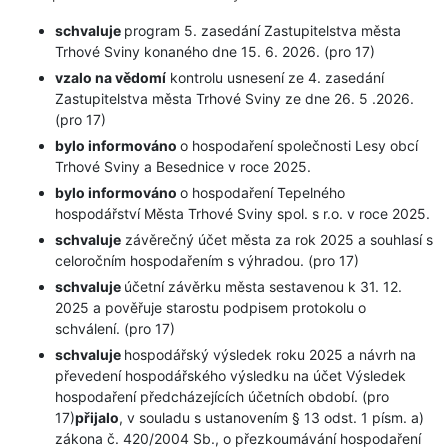
schvaluje
program 5. zasedání Zastupitelstva města
Trhové Sviny konaného dne 15. 6. 2026. (pro 17)
vzalo na vědomí
kontrolu usnesení ze 4. zasedání
Zastupitelstva města Trhové Sviny ze dne 26. 5 .2026.
(pro 17)
bylo informováno
o hospodaření společnosti Lesy obcí
Trhové Sviny a Besednice v roce 2025.
bylo informováno
o hospodaření Tepelného
hospodářství Města Trhové Sviny spol. s r.o. v roce 2025.
schvaluje
závěrečný účet města za rok 2025 a souhlasí s
celoročním hospodařením s výhradou. (pro 17)
schvaluje
účetní závěrku města sestavenou k 31. 12.
2025 a pověřuje starostu podpisem protokolu o
schválení. (pro 17)
schvaluje
hospodářský výsledek roku 2025 a návrh na
převedení hospodářského výsledku na účet Výsledek
hospodaření předcházejících účetních období. (pro
17)
přijalo
, v souladu s ustanovením § 13 odst. 1 písm. a)
zákona č. 420/2004 Sb., o přezkoumávání hospodaření