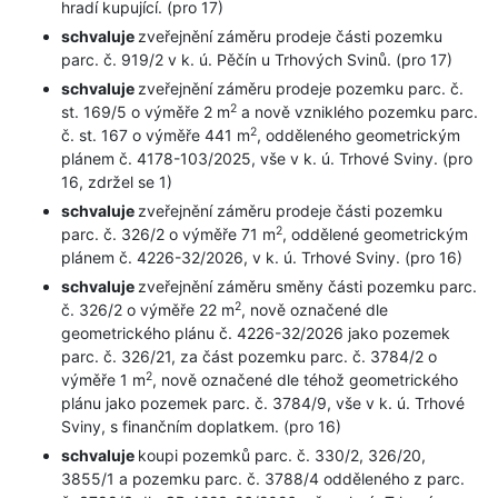
hradí kupující. (pro 17)
schvaluje
zveřejnění záměru prodeje části pozemku
parc. č. 919/2 v k. ú. Pěčín u Trhových Svinů. (pro 17)
schvaluje
zveřejnění záměru prodeje pozemku parc. č.
2
st. 169/5 o výměře 2 m
a nově vzniklého pozemku parc.
2
č. st. 167 o výměře 441 m
, odděleného geometrickým
plánem č. 4178-103/2025, vše v k. ú. Trhové Sviny. (pro
16, zdržel se 1)
schvaluje
zveřejnění záměru prodeje části pozemku
2
parc. č. 326/2 o výměře 71 m
, oddělené geometrickým
plánem č. 4226-32/2026, v k. ú. Trhové Sviny. (pro 16)
schvaluje
zveřejnění záměru směny části pozemku parc.
2
č. 326/2 o výměře 22 m
, nově označené dle
geometrického plánu č. 4226-32/2026 jako pozemek
parc. č. 326/21, za část pozemku parc. č. 3784/2 o
2
výměře 1 m
, nově označené dle téhož geometrického
plánu jako pozemek parc. č. 3784/9, vše v k. ú. Trhové
Sviny, s finančním doplatkem. (pro 16)
schvaluje
koupi pozemků parc. č. 330/2, 326/20,
3855/1 a pozemku parc. č. 3788/4 odděleného z parc.