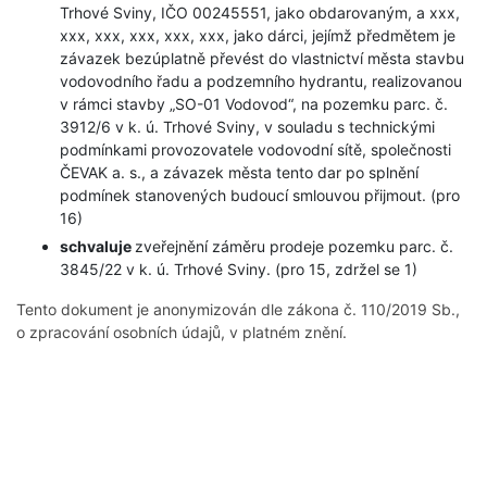
Trhové Sviny, IČO 00245551, jako obdarovaným, a xxx,
xxx, xxx, xxx, xxx, xxx, jako dárci, jejímž předmětem je
závazek bezúplatně převést do vlastnictví města stavbu
vodovodního řadu a podzemního hydrantu, realizovanou
v rámci stavby „SO-01 Vodovod“, na pozemku parc. č.
3912/6 v k. ú. Trhové Sviny, v souladu s technickými
podmínkami provozovatele vodovodní sítě, společnosti
ČEVAK a. s., a závazek města tento dar po splnění
podmínek stanovených budoucí smlouvou přijmout. (pro
16)
schvaluje
zveřejnění záměru prodeje pozemku parc. č.
3845/22 v k. ú. Trhové Sviny. (pro 15, zdržel se 1)
Tento dokument je anonymizován dle zákona č. 110/2019 Sb.,
o zpracování osobních údajů, v platném znění.