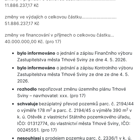
11.886.237,17 Kč
změny ve výdajích o celkovou částku……………………….
51.886.237,17 Kč
změny ve financování v příjmech o celkovou částku...
40.000.000,00 Kč. (pro 17)
bylo informováno
o jednání a zápisu Finančního výboru
Zastupitelstva města Trhové Sviny ze dne 4. 5. 2026.
bylo informováno
o jednání a zápisu Kontrolního výboru
Zastupitelstva města Trhové Sviny ze dne ze dne 4. 5.
2026.
rozhodlo
nepořizovat změnu územního plánu Trhové
Sviny – navrhovatel: xxx. (pro 17)
schvaluje
bezúplatný převod pozemků parc. č. 2194/44
2
2
o výměře 178 m
a parc. č. 2194/45 o výměře 390 m
v
k. ú. Otěvěk z vlastnictví Státního pozemkového úřadu,
IČO: 01312774, do vlastnictví města Trhové Sviny, IČO:
00245551. (pro 17)
nesouhlasí
s prodejem pozemku parc. č. 2336/1 v k. ú.