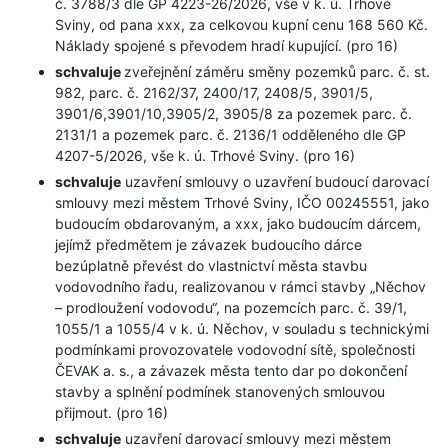
č. 3788/3 dle GP 4223-26/2026, vše v k. ú. Trhové
Sviny, od pana xxx, za celkovou kupní cenu 168 560 Kč.
Náklady spojené s převodem hradí kupující. (pro 16)
schvaluje
zveřejnění záměru směny pozemků parc. č. st.
982, parc. č. 2162/37, 2400/17, 2408/5, 3901/5,
3901/6,3901/10,3905/2, 3905/8 za pozemek parc. č.
2131/1 a pozemek parc. č. 2136/1 odděleného dle GP
4207-5/2026, vše k. ú. Trhové Sviny. (pro 16)
schvaluje
uzavření smlouvy o uzavření budoucí darovací
smlouvy mezi městem Trhové Sviny, IČO 00245551, jako
budoucím obdarovaným, a xxx, jako budoucím dárcem,
jejímž předmětem je závazek budoucího dárce
bezúplatně převést do vlastnictví města stavbu
vodovodního řadu, realizovanou v rámci stavby „Něchov
– prodloužení vodovodu“, na pozemcích parc. č. 39/1,
1055/1 a 1055/4 v k. ú. Něchov, v souladu s technickými
podmínkami provozovatele vodovodní sítě, společnosti
ČEVAK a. s., a závazek města tento dar po dokončení
stavby a splnění podmínek stanovených smlouvou
přijmout. (pro 16)
schvaluje
uzavření darovací smlouvy mezi městem