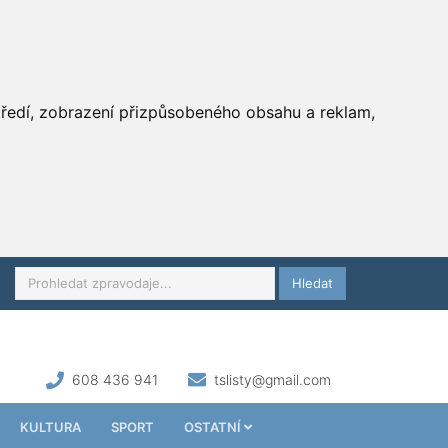
středí, zobrazení přizpůsobeného obsahu a reklam,
Hledat
608 436 941
tslisty@gmail.com
KULTURA
SPORT
OSTATNÍ