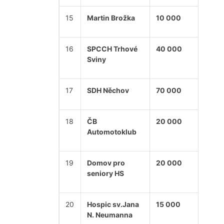
15
Martin Brožka
10 000
16
SPCCH Trhové
40 000
Sviny
17
SDH Něchov
70 000
18
ČB
20 000
Automotoklub
19
Domov pro
20 000
seniory HS
20
Hospic sv.Jana
15 000
N. Neumanna