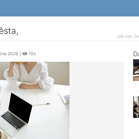
ěsta,
Jste zde:
D
Da
ezna 2026 |
10x