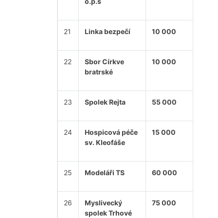
o.p.s
21
Linka bezpečí
10 000
22
Sbor Církve
10 000
bratrské
23
Spolek Rejta
55 000
24
Hospicová péče
15 000
sv. Kleofáše
25
Modeláři TS
60 000
26
Myslivecký
75 000
spolek Trhové