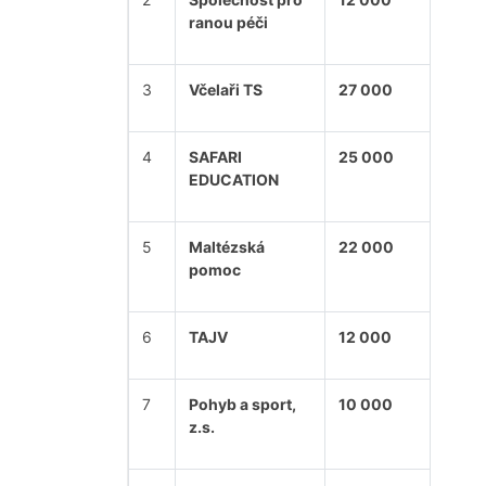
ranou péči
3
Včelaři TS
27 000
4
SAFARI
25 000
EDUCATION
5
Maltézská
22 000
pomoc
6
TAJV
12 000
7
Pohyb a sport,
10 000
z.s.