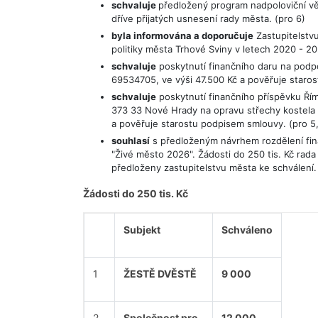
schvaluje
předložený program nadpoloviční vět
dříve přijatých usnesení rady města. (pro 6)
byla informována a doporučuje
Zastupitelstvu
politiky města Trhové Sviny v letech 2020 - 20
schvaluje
poskytnutí finančního daru na podpor
69534705, ve výši 47.500 Kč a pověřuje staros
schvaluje
poskytnutí finančního příspěvku Řím
373 33 Nové Hrady na opravu střechy kostela
a pověřuje starostu podpisem smlouvy. (pro 5, 
souhlasí
s předloženým návrhem rozdělení fin
"Živé město 2026". Žádosti do 250 tis. Kč rada
předloženy zastupitelstvu města ke schválení.
Žádosti do 250 tis. Kč
Subjekt
Schváleno
1
ŽESTĚ DVĚSTĚ
9 000
2
Společnost pro
12 000