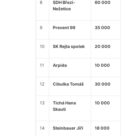
8
SDH Březí-
60 000
Nežetice
9
Prevent 99
35 000
10
SK Rejta spolek
20 000
11
Arpida
10 000
12
Cibulka Tomáš
30 000
13
Tichá Hana
10 000
Skauti
14
Steinbauer Jiří
18 000