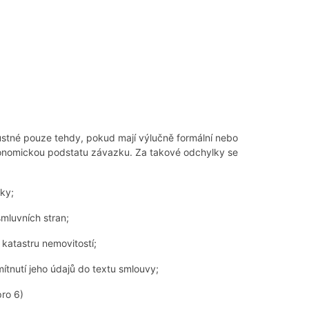
ustné pouze tehdy, pokud mají výlučně formální nebo
onomickou podstatu závazku. Za takové odchylky se
čky;
smluvních stran;
 katastru nemovitostí;
ítnutí jeho údajů do textu smlouvy;
pro 6)