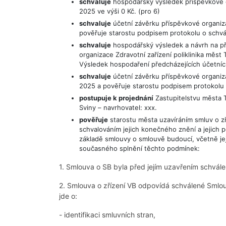
schvaluje
hospodářský výsledek příspěvkové o
2025 ve výši 0 Kč. (pro 6)
schvaluje
účetní závěrku příspěvkové organiza
pověřuje starostu podpisem protokolu o schvál
schvaluje
hospodářský výsledek a návrh na př
organizace Zdravotní zařízení poliklinika měst
Výsledek hospodaření předcházejících účetníc
schvaluje
účetní závěrku příspěvkové organizac
2025 a pověřuje starostu podpisem protokolu o
postupuje k projednání
Zastupitelstvu města 
Sviny – navrhovatel: xxx.
pověřuje
starostu města uzavíráním smluv o zř
schvalováním jejich konečného znění a jejich 
základě smlouvy o smlouvě budoucí, včetně jej
současného splnění těchto podmínek:
1. Smlouva o SB byla před jejím uzavřením schvá
2. Smlouva o zřízení VB odpovídá schválené Smlou
jde o:
- identifikaci smluvních stran,