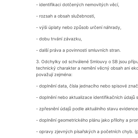
- identifikaci dotčených nemovitých věcí,
- rozsah a obsah služebnosti,
- výši úplaty nebo způsob určení náhrady,
- dobu trvání závazku,
- další práva a povinnosti smluvních stran.
3. Odchylky od schválené Smlouvy o SB jsou příp
technický charakter a nemění věcný obsah ani ek
považují zejména:
- doplnění data, čísla jednacího nebo spisové zna
- doplnění nebo aktualizace identifikačních údajů 
- zpřesnění údajů podle aktuálního stavu evidence
- doplnění geometrického plánu jako přílohy a prom
- opravy zjevných písařských a početních chyb. (