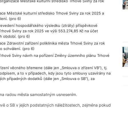
rganizace Městské kulturní středisko Trhové Sviny za rok
ce Městské kulturní středisko Trhové Sviny za rok 2025 a
ení. (pro 6)
evedení hospodářského výsledku (ztráty) příspěvkové
 Trhové Sviny za rok 2025 ve výši 553.274,85 Kč na účet
h období. (pro 6)
e Zdravotní zařízení poliklinika města Trhové Sviny za rok
 schválení. (pro 6)
Trhové Sviny návrh na pořízení Změny územního plánu Trhové
ízení věcného břemene (dále jen „Smlouva o zřízení VB“), tj.
podpisem, a to v případech, kdy jsou tyto smlouvy uzavírány na
ích případných dodatků (dále jen „Smlouva o SB“), za
lena radou města samostatným usnesením.
vě o SB v jejích podstatných náležitostech, zejména pokud