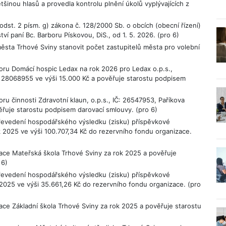
šinou hlasů a provedla kontrolu plnění úkolů vyplývajících z
odst. 2 písm. g) zákona č. 128/2000 Sb. o obcích (obecní řízení)
í paní Bc. Barboru Pískovou, DiS., od 1. 5. 2026. (pro 6)
ěsta Trhové Sviny stanovit počet zastupitelů města pro volební
oru Domácí hospic Ledax na rok 2026 pro Ledax o.p.s.,
Č 28068955 ve výši 15.000 Kč a pověřuje starostu podpisem
u činnosti Zdravotní klaun, o.p.s., IČ: 26547953, Paříkova
věřuje starostu podpisem darovací smlouvy. (pro 6)
řevedení hospodářského výsledku (zisku) příspěvkové
 2025 ve výši 100.707,34 Kč do rezervního fondu organizace.
ace Mateřská škola Trhové Sviny za rok 2025 a pověřuje
 6)
řevedení hospodářského výsledku (zisku) příspěvkové
 2025 ve výši 35.661,26 Kč do rezervního fondu organizace. (pro
ce Základní škola Trhové Sviny za rok 2025 a pověřuje starostu