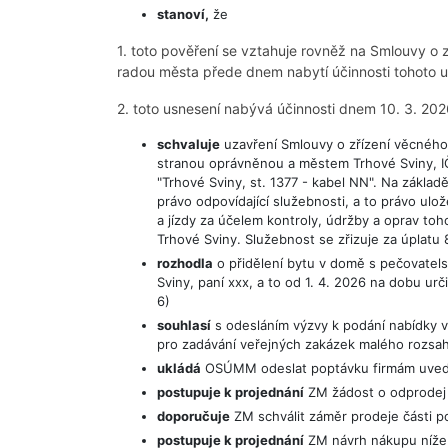
stanoví,
že
1. toto pověření se vztahuje rovněž na Smlouvy o
radou města přede dnem nabytí účinnosti tohoto u
2. toto usnesení nabývá účinnosti dnem 10. 3. 202
schvaluje
uzavření Smlouvy o zřízení věcného 
stranou oprávněnou a městem Trhové Sviny, IČ
"Trhové Sviny, st. 1377 - kabel NN". Na základ
právo odpovídající služebnosti, a to právo ulo
a jízdy za účelem kontroly, údržby a oprav toh
Trhové Sviny. Služebnost se zřizuje za úplatu
rozhodla
o přidělení bytu v domě s pečovatels
Sviny, paní xxx, a to od 1. 4. 2026 na dobu u
6)
souhlasí
s odesláním výzvy k podání nabídky v
pro zadávání veřejných zakázek malého rozsa
ukládá
OSÚMM odeslat poptávku firmám uvede
postupuje k projednání
ZM žádost o odprodej č
doporučuje
ZM schválit záměr prodeje části po
postupuje k projednání
ZM návrh nákupu níže