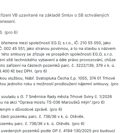
 zřízení VB uzavírané na základě Smluv o SB schválených
snesení.
6. (pro 6)
břemene mezi společností EG.D, s.r.o., IČ: 210 55 050, jako
: 002 45 551, jako stranou povinnou, a to na stavbu s názvem
ě této smlouvy se zřizuje ve prospěch společnosti EG.D, s.r.o.
žení sítě technického vybavení a dále právo provozování, chůze
oto zařízení na částech pozemků parc. č. 3222/139, 379 v k. ú.
 8.400 Kč bez DPH. (pro 6)
kou službou, Nábř. Svatopluka Čecha č.p. 1055, 374 01 Trhové
rčitou jednoho roku s možností prodloužení nájemní smlouvy. (pro
 souladu s čl. 7 Směrnice Rady města Trhové Sviny č. 1/2026
hu na akci "Oprava mostu TS-036 Maroušků mlýn".(pro 6)
ným v důvodové zprávě. (pro 6)
ásti pozemku parc. č. 736/36 v k. ú. Otěvěk.
zemku parc. č. 736/36 v k. ú. Otěvěk. (pro 6)
 uvedených pozemků podle GP č. 4194-130/2025 pro budoucí