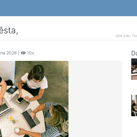
ěsta,
Jste zde:
D
Da
zna 2026 |
10x