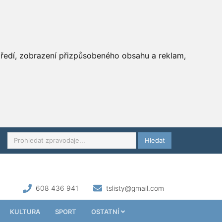
středí, zobrazení přizpůsobeného obsahu a reklam,
Hledat
608 436 941
tslisty@gmail.com
KULTURA
SPORT
OSTATNÍ