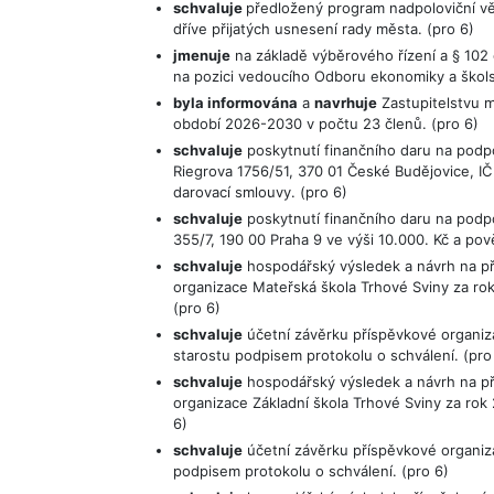
schvaluje
předložený program nadpoloviční vět
dříve přijatých usnesení rady města. (pro 6)
jmenuje
na základě výběrového řízení a § 102 
na pozici vedoucího Odboru ekonomiky a školstv
byla informována
a
navrhuje
Zastupitelstvu m
období 2026-2030 v počtu 23 členů. (pro 6)
schvaluje
poskytnutí finančního daru na podp
Riegrova 1756/51, 370 01 České Budějovice, I
darovací smlouvy. (pro 6)
schvaluje
poskytnutí finančního daru na podpor
355/7, 190 00 Praha 9 ve výši 10.000. Kč a po
schvaluje
hospodářský výsledek a návrh na p
organizace Mateřská škola Trhové Sviny za rok
(pro 6)
schvaluje
účetní závěrku příspěvkové organiz
starostu podpisem protokolu o schválení. (pro
schvaluje
hospodářský výsledek a návrh na p
organizace Základní škola Trhové Sviny za rok
6)
schvaluje
účetní závěrku příspěvkové organiza
podpisem protokolu o schválení. (pro 6)