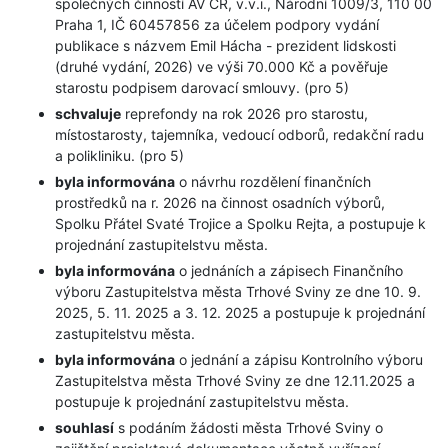
společných činností AV ČR, v.v.i., Národní 1009/3, 110 00
Praha 1, IČ 60457856 za účelem podpory vydání
publikace s názvem Emil Hácha - prezident lidskosti
(druhé vydání, 2026) ve výši 70.000 Kč a pověřuje
starostu podpisem darovací smlouvy. (pro 5)
schvaluje
reprefondy na rok 2026 pro starostu,
místostarosty, tajemníka, vedoucí odborů, redakční radu
a polikliniku. (pro 5)
byla informována
o návrhu rozdělení finančních
prostředků na r. 2026 na činnost osadních výborů,
Spolku Přátel Svaté Trojice a Spolku Rejta, a postupuje k
projednání zastupitelstvu města.
byla informována
o jednáních a zápisech Finančního
výboru Zastupitelstva města Trhové Sviny ze dne 10. 9.
2025, 5. 11. 2025 a 3. 12. 2025 a postupuje k projednání
zastupitelstvu města.
byla informována
o jednání a zápisu Kontrolního výboru
Zastupitelstva města Trhové Sviny ze dne 12.11.2025 a
postupuje k projednání zastupitelstvu města.
souhlasí
s podáním žádosti města Trhové Sviny o