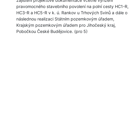
zajištění projektové dokumentace včetně vyřízení
pravomocného stavebního povolení na polní cesty HC1-R,
HC3-R a HC5-R v k. ú. Rankov u Trhových Svinů a dále o
následnou realizaci Státním pozemkovým úřadem,
Krajským pozemkovým úřadem pro Jihočeský kraj,
Pobočkou České Budějovice. (pro 5)