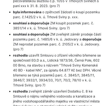
pečovatelskou službou č.p. 1055 v Trhových Svinech s
paní xxx k 31. 8. 2023. (pro 7)
byla informována
o zpětvzetí žádosti o koupi pozemku
parc. č.1425/2 v k. ú. Trhové Sviny p. xxx.
souhlasí a doporučuje
ZM koupit pozemek parc. č.
3851/14 v k. ú. Trhové Sviny. (pro 7)
souhlasí a doporučuje
ZM zveřejnit záměr prodeje části
pozemku parc. č. 1485/6 v k. ú. Jedovary a
doporučuje
ZM neprodat pozemek parc. č. 2105/2 v k. ú. Jedovary.
(pro 7)
rozhodla
uzavřít Smlouvu o zřízení věcného břemene se
společností EG.D a.s., Lidická 1873/36, Černá Pole, 602
00 Brno, na stavbu s názvem "Trhové Sviny Komenské
40 BD - kabel NN", za úplatu 64.877 Kč bez DPH. Věcné
břemeno se týká pozemků parc. č. 3845/1, 3845/11,
3846/7, 3932/1, 3934/33, 70/1, 70/2, 78/10 v k. ú.
Trhové Sviny. (pro 7)
rozhodla
zveřejnit záměr uzavření Dodatku č. 8 ke
Smlouvě o nájmu veřejného vodovodu a kanalizace a
jiného vodohospodářského majetku ve vlastnictví města