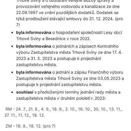
Trhové Sviny a o obstarání veřejné služby správy a
provozování veřejného vodovodu a kanalizace ze dne
22.09.1997 ve znění pozdějších dodatků. Dodatek se
týká prodloužení stávající smlouvy do 31. 12. 2024. (pro
7)
byla informována
o hospodaření společnosti Lesy obcí
Trhové Sviny a Besednice v roce 2022.
byla informována
o jednáních a zápisech Kontrolního
výboru Zastupitelstva města Trhové Sviny ze dne 17. 4.
2023 a 31. 5. 2023 a postupuje k projednání
zastupitelstvu města.
byla informována
o jednání a zápisu Finančního výboru
Zastupitelstva města Trhové Sviny ze dne 03.05.2023 a
postupuje k projednání zastupitelstvu města.
souhlasí
s předloženými termíny jednání rady města a
zastupitelstva města v druhém pololetí r. 2023:
RM - 24. 7., 21. 8., 4. 9., 18. 9., 2. 10., 16. 10., 30. 10., 13. 11.,
27. 11., 11. 12., 18. 12.
ZM - 18. 9., 18. 12. (pro 7)