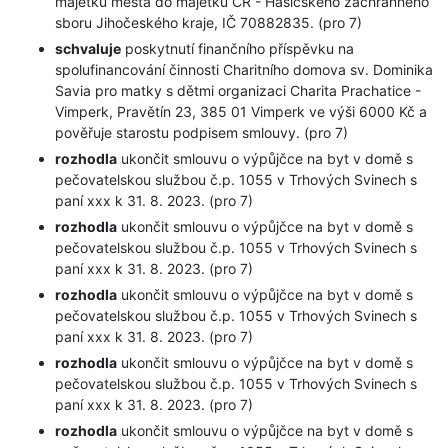
majetku města do majetku ČR - Hasičského záchranného
sboru Jihočeského kraje, IČ 70882835. (pro 7)
schvaluje
poskytnutí finančního příspěvku na
spolufinancování činnosti Charitního domova sv. Dominika
Savia pro matky s dětmi organizaci Charita Prachatice -
Vimperk, Pravětín 23, 385 01 Vimperk ve výši 6000 Kč a
pověřuje starostu podpisem smlouvy. (pro 7)
rozhodla
ukončit smlouvu o výpůjčce na byt v domě s
pečovatelskou službou č.p. 1055 v Trhových Svinech s
paní xxx k 31. 8. 2023. (pro 7)
rozhodla
ukončit smlouvu o výpůjčce na byt v domě s
pečovatelskou službou č.p. 1055 v Trhových Svinech s
paní xxx k 31. 8. 2023. (pro 7)
rozhodla
ukončit smlouvu o výpůjčce na byt v domě s
pečovatelskou službou č.p. 1055 v Trhových Svinech s
paní xxx k 31. 8. 2023. (pro 7)
rozhodla
ukončit smlouvu o výpůjčce na byt v domě s
pečovatelskou službou č.p. 1055 v Trhových Svinech s
paní xxx k 31. 8. 2023. (pro 7)
rozhodla
ukončit smlouvu o výpůjčce na byt v domě s